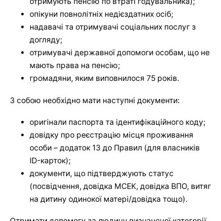
отримують пенсію по втраті годувальника);
опікуни повнолітніх недієздатних осіб;
надавачі та отримувачі соціальних послуг з
догляду;
отримувачі державної допомоги особам, що не
мають права на пенсію;
громадяни, яким виповнилося 75 років.
З собою необхідно мати наступні документи:
оригінали паспорта та ідентифікаційного коду;
довідку про реєстрацію місця проживання
особи – додаток 13 до Правил (для власників
ID-карток);
документи, що підтверджують статус
(посвідчення, довідка МСЕК, довідка ВПО, витяг
на дитину одинокої матері/довідка тощо).
Отримати допомогу за людину визначеної категорії