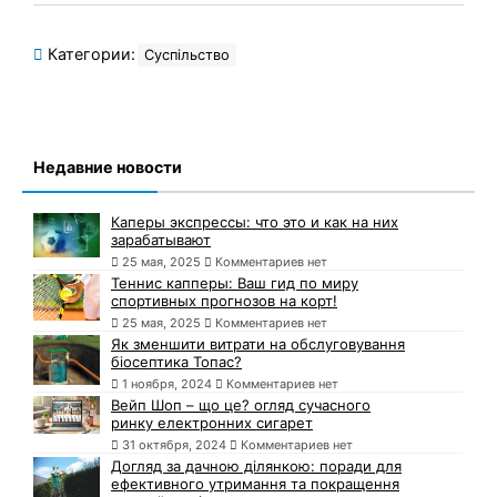
Категории:
Суспільство
Недавние новости
Каперы экспрессы: что это и как на них
зарабатывают
25 мая, 2025
Комментариев нет
Теннис капперы: Ваш гид по миру
спортивных прогнозов на корт!
25 мая, 2025
Комментариев нет
Як зменшити витрати на обслуговування
біосептика Топас?
1 ноября, 2024
Комментариев нет
Вейп Шоп – що це? огляд сучасного
ринку електронних сигарет
31 октября, 2024
Комментариев нет
Догляд за дачною ділянкою: поради для
ефективного утримання та покращення