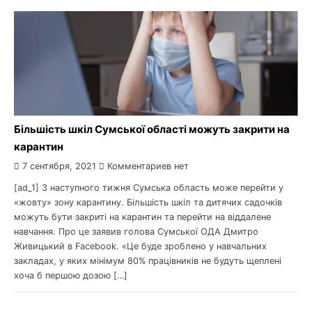
Більшість шкіл Сумської області можуть закрити на
карантин
7 сентября, 2021
Комментариев нет
[ad_1] З наступного тижня Сумська область може перейти у
«жовту» зону карантину. Більшість шкіл та дитячих садочків
можуть бути закриті на карантин та перейти на віддалене
навчання. Про це заявив голова Сумської ОДА Дмитро
Живицький в Facebook. «Це буде зроблено у навчальних
закладах, у яких мінімум 80% працівників не будуть щеплені
хоча б першою дозою […]