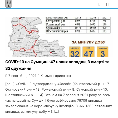
Skip
to
content
COVID-19 на Сумщині: 47 нових випадки, 3 смерті та
32 одужання
7 сентября, 2021
Комментариев нет
[ad_1] COVID-19 підтвердили у 47особи (Конотопський р-н – 7,
Охтирський р-н – 18, Роменський р-н – 8, Сумський р-н – 10,
Шосткинський р-н – 4) Станом на 7 вересня 2021 року за весь
час пандемії на Сумщині було зафіксовано 79709 випадки
захворювання на коронавірусну інфекцію. З них 1360 летальних
випадки, за минулу добу – 3 […]