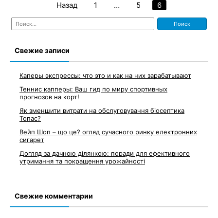
Назад
1
…
5
6
Пагинация
Найти:
записей
Свежие записи
Каперы экспрессы: что это и как на них зарабатывают
Теннис капперы: Ваш гид по миру спортивных
прогнозов на корт!
Як зменшити витрати на обслуговування біосептика
Топас?
Вейп Шоп – що це? огляд сучасного ринку електронних
сигарет
Догляд за дачною ділянкою: поради для ефективного
утримання та покращення урожайності
Свежие комментарии