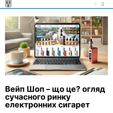
Skip
to
content
Вейп Шоп – що це? огляд
сучасного ринку
електронних сигарет