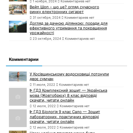
1 ноября, 2024
Комментариев нет
Вейп Шоп – що це? огляд сучасного
ринку електронних сигарет
31 октября, 2024
Комментариев нет
Догляд за дачною ділянкою: поради для
ефективного утримання та покращення
урожайності
23 октября, 2024
Комментариев нет
Комментарии
У Косівщинському водосховищі потонули
двоє сумчан
11 июля, 2022
Комментариев нет
ᐈ ГДЗ Комплексний зошит — Українська
мова (Жовтобрюх) 8 клас відповіді
скачати, читати онлайн
12 июля, 2022
Комментариев нет
ᐈ ГДЗ Біологія 9 клас Сало — Зошит
лабораторних, практичних відповіді
скачати, читати онлайн
12 июля, 2022
Комментариев нет
Чому носіння прикрас може бути