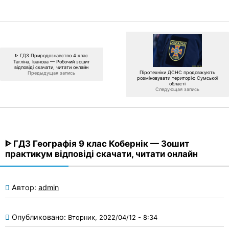
ᐈ ГДЗ Природознавство 4 клас
Тагліна, Іванова — Робочий зошит
відповіді скачати, читати онлайн
Піротехніки ДСНС продовжують
Предыдущая запись
розміновувати територію Сумської
області
Следующая запись
ᐈ ГДЗ Географія 9 клас Кобернік — Зошит
практикум відповіді скачати, читати онлайн
Автор:
admin
Опубликовано:
Вторник, 2022/04/12 - 8:34