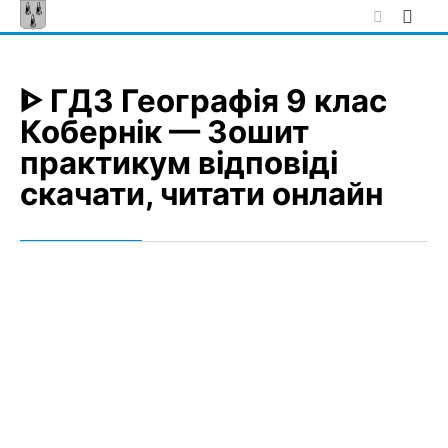
Skip
to
content
ᐈ ГДЗ Географія 9 клас
Кобернік — Зошит
практикум відповіді
скачати, читати онлайн