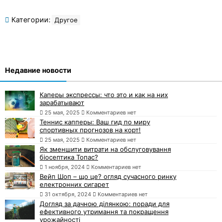
Категории:
Другое
Недавние новости
Каперы экспрессы: что это и как на них
зарабатывают
25 мая, 2025
Комментариев нет
Теннис капперы: Ваш гид по миру
спортивных прогнозов на корт!
25 мая, 2025
Комментариев нет
Як зменшити витрати на обслуговування
біосептика Топас?
1 ноября, 2024
Комментариев нет
Вейп Шоп – що це? огляд сучасного ринку
електронних сигарет
31 октября, 2024
Комментариев нет
Догляд за дачною ділянкою: поради для
ефективного утримання та покращення
урожайності