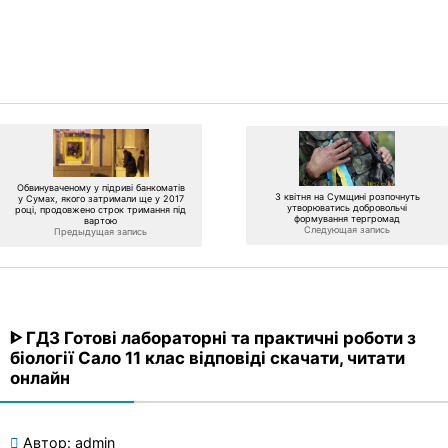
Обвинуваченому у підриві банкоматів
З квітня на Сумщині розпочнуть
у Сумах, якого затримали ще у 2017
утворюватись добровольчі
році, продовжено строк тримання під
формування тергромад
вартою
Следующая запись
Предыдущая запись
ᐈ ГДЗ Готові лабораторні та практичні роботи з
біології Сало 11 клас відповіді скачати, читати
онлайн
Автор:
admin