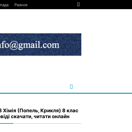
лада
Разное
З Хімія (Попель, Крикля) 8 клас
віді скачати, читати онлайн