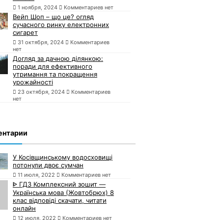
1 ноября, 2024
Комментариев нет
Вейп Шоп – що це? огляд
сучасного ринку електронних
сигарет
31 октября, 2024
Комментариев
нет
Догляд за дачною ділянкою:
поради для ефективного
утримання та покращення
урожайності
23 октября, 2024
Комментариев
нет
ентарии
У Косівщинському водосховищі
потонули двоє сумчан
11 июля, 2022
Комментариев нет
ᐈ ГДЗ Комплексний зошит —
Українська мова (Жовтобрюх) 8
клас відповіді скачати, читати
онлайн
12 июля, 2022
Комментариев нет