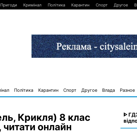
Пригоди
Кримінал
Політика
Карантин
Спорт
Другое
В
інал
Політика
Карантин
Спорт
Другое
Влада
Разное
ᐈ ГД
ель, Крикля) 8 клас
відпо
, читати онлайн