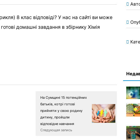
Авт
икля) 8 клас відповіді? У нас на сайті ви може
Опу
і готові домашні завдання в збірнику Хімія
Кате
Недав
На Сумщині 15 потенційних
батьків, котрі готові
прийняти у свою родину
дитину, пройшли
відповідне навчання
Следующая запись