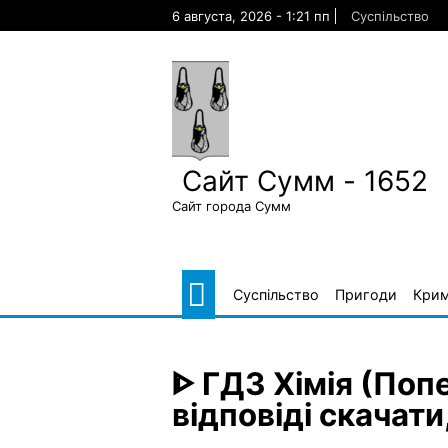
Skip
6 августа, 2026 - 1:21 пп
Суспільство
to
content
Сайт Сумм - 1652
Сайт города Сумм
Суспільство
Пригоди
Крим
ᐈ ГДЗ Хімія (Поп
відповіді скачати