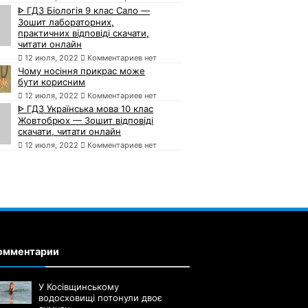
ᐈ ГДЗ Біологія 9 клас Сало —
Зошит лабораторних,
практичних відповіді скачати,
читати онлайн
12 июля, 2022
Комментариев нет
Чому носіння прикрас може
бути корисним
12 июля, 2022
Комментариев нет
ᐈ ГДЗ Українська мова 10 клас
Жовтобрюх — Зошит відповіді
скачати, читати онлайн
12 июля, 2022
Комментариев нет
омментарии
У Косівщинському
водосховищі потонули двоє