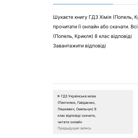
Шукаєте книгу ГДЗ Хімія (Попель, Кр
прочитати її онлайн або скачати. Вс
(Попель, Крикля) 8 клас відповіді
Завантажити відповіді
ᐈ ГДЗ Українська мова
(Пентилюк, Гайдаєнко,
Ляшкевич, Омельчук) 9
клас відповіді скачати,
читати онлайн
Предыдущая запись