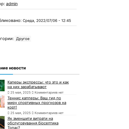
ор:
admin
бликовано:
Среда, 2022/07/06 - 12:45
гории:
Другое
ние новости
Каперы экспрессы: что это и как
на них зарабатывают
25 мая, 2025
Комментариев нет
Теннис капперы: Ваш гид по
миру спортивных прогнозов на
корт!
25 мая, 2025
Комментариев нет
Як зменшити витрати на
обслуговування біосептика
Топас?