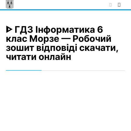
Skip
to
content
ᐈ ГДЗ Інформатика 6
клас Морзе — Робочий
зошит відповіді скачати,
читати онлайн