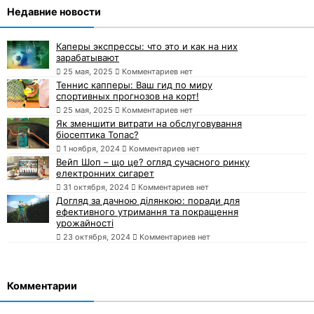
Недавние новости
Каперы экспрессы: что это и как на них
зарабатывают
25 мая, 2025
Комментариев нет
Теннис капперы: Ваш гид по миру
спортивных прогнозов на корт!
25 мая, 2025
Комментариев нет
Як зменшити витрати на обслуговування
біосептика Топас?
1 ноября, 2024
Комментариев нет
Вейп Шоп – що це? огляд сучасного ринку
електронних сигарет
31 октября, 2024
Комментариев нет
Догляд за дачною ділянкою: поради для
ефективного утримання та покращення
урожайності
23 октября, 2024
Комментариев нет
Комментарии