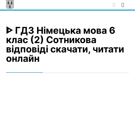
Skip
to
content
ᐈ ГДЗ Німецька мова 6
клас (2) Сотникова
відповіді скачати, читати
онлайн