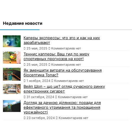
Недавние новости
Каперы экспрессы: что это и как на них
зарабатывают
25 мая, 2025
Комментариев нет
Теннис капперы: Ваш гид по миру
спортивных прогнозов на корт!
25 мая, 2025
Комментариев нет
Як зменшити витрати на обслуговування
біосептика Топас?
1 ноября, 2024
Комментариев нет
Вейп Шоп – що це? огляд сучасного ринку
електронних сигарет
31 октября, 2024
Комментариев нет
Догляд за дачною ділянкою: поради для
ефективного утримання та покращення
урожайності
23 октября, 2024
Комментариев нет