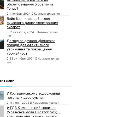
обслуговування біосептика
Топас?
1 ноября, 2024
Комментариев нет
Вейп Шоп – що це? огляд
сучасного ринку електронних
сигарет
31 октября, 2024
Комментариев
нет
Догляд за дачною ділянкою:
поради для ефективного
утримання та покращення
урожайності
23 октября, 2024
Комментариев
нет
ентарии
У Косівщинському водосховищі
потонули двоє сумчан
11 июля, 2022
Комментариев нет
ᐈ ГДЗ Комплексний зошит —
Українська мова (Жовтобрюх) 8
клас відповіді скачати, читати