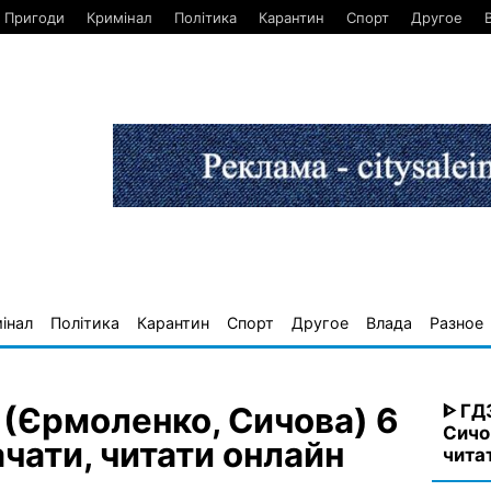
Пригоди
Кримінал
Політика
Карантин
Спорт
Другое
інал
Політика
Карантин
Спорт
Другое
Влада
Разное
ᐈ ГД
 (Єрмоленко, Сичова) 6
Сичов
ачати, читати онлайн
чита