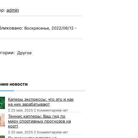
ор:
admin
бликовано:
Воскресенье, 2022/06/12 -
гории:
Другое
ние новости
Каперы экспрессы: что это и как
на них зарабатывают
25 мая, 2025
Комментариев нет
Теннис капперы: Ваш гид по
миру спортивных прогнозов на
корт!
25 мая, 2025
Комментариев нет
Як зменшити витрати на