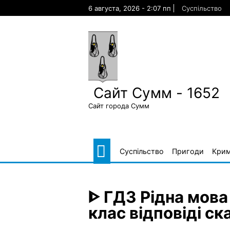
Skip
6 августа, 2026 - 2:07 пп
Суспільство
to
content
Сайт Сумм - 1652
Сайт города Сумм
Суспільство
Пригоди
Крим
ᐈ ГДЗ Рідна мова
клас відповіді ск