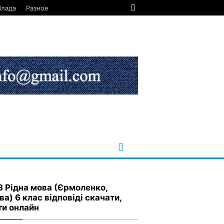
Влада
Разное
З Рідна мова (Єрмоленко,
а) 6 клас відповіді скачати,
ти онлайн