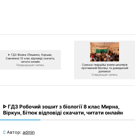
ᐈ ГДЗ Фізика (Ляшенко, Коршак,
Савченко) 10 клас відповіді скачати,
читати онлайн
Сумські гвардійці вчили школярів
Предыдущая запись
протимінній безпеці та домедичній
допомозі
Следующая запись
ᐈ ГДЗ Робочий зошит з біології 8 клас Мирна,
Віркун, Бітюк відповіді скачати, читати онлайн
Автор:
admin