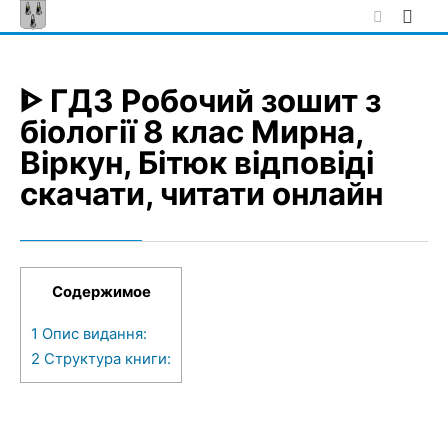
Skip
to
content
ᐈ ГДЗ Робочий зошит з
біології 8 клас Мирна,
Віркун, Бітюк відповіді
скачати, читати онлайн
Содержимое
1
Опис видання:
2
Структура книги: