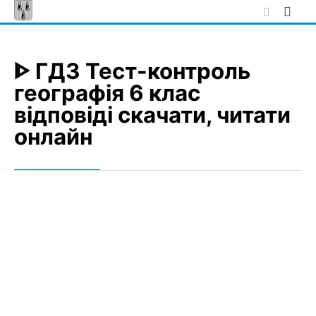
Skip
to
content
ᐈ ГДЗ Тест-контроль
географія 6 клас
відповіді скачати, читати
онлайн