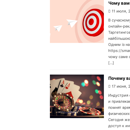
Чому вам 
11 июля, 
В сучасному
онлайн-рек
Таргетингов
найбільшою 
Одним із на
https://sma
чому саме 
[…]
Почему ва
17 июня, 
Индустрия 
и привлека
помнят вре
физических
Сегодня же
доступ к и