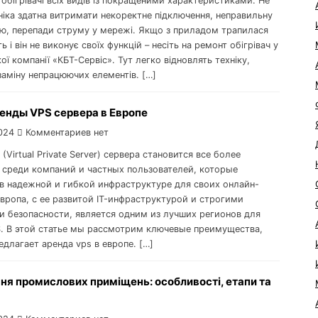
обігрівачі всіх видів із покращеними характеристиками. Не
ніка здатна витримати некоректне підключення, неправильну
ію, перепади струму у мережі. Якщо з приладом трапилася
ь і він не виконує своїх функцій – несіть на ремонт обігрівач у
ької компанії «КБТ-Сервіс». Тут легко відновлять техніку,
заміну непрацюючих елементів. […]
енды VPS сервера в Европе
024
Комментариев нет
(Virtual Private Server) сервера становится все более
 среди компаний и частных пользователей, которые
в надежной и гибкой инфраструктуре для своих онлайн-
Европа, с ее развитой IT-инфраструктурой и строгими
и безопасности, является одним из лучших регионов для
. В этой статье мы рассмотрим ключевые преимущества,
длагает аренда vps в европе. […]
я промислових приміщень: особливості, етапи та