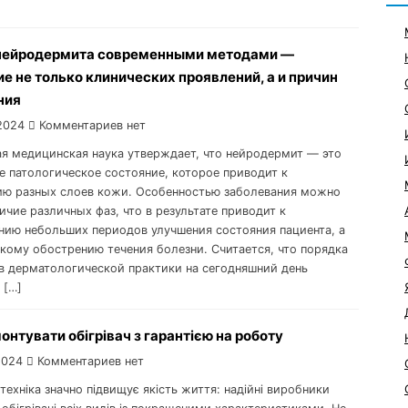
нейродермита современными методами —
е не только клинических проявлений, а и причин
ния
2024
Комментариев нет
я медицинская наука утверждает, что нейродермит — это
е патологическое состояние, которое приводит к
ю разных слоев кожи. Особенностью заболевания можно
ичие различных фаз, что в результате приводит к
ию небольших периодов улучшения состояния пациента, а
зкому обострению течения болезни. Считается, что порядка
в дерматологической практики на сегодняшний день
 […]
онтувати обігрівач з гарантією на роботу
2024
Комментариев нет
техніка значно підвищує якість життя: надійні виробники