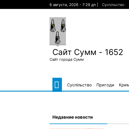
Skip
6 августа, 2026 - 7:29 дп
Суспільство
to
content
Сайт Сумм - 1652
Сайт города Сумм
Суспільство
Пригоди
Крим
Недавние новости