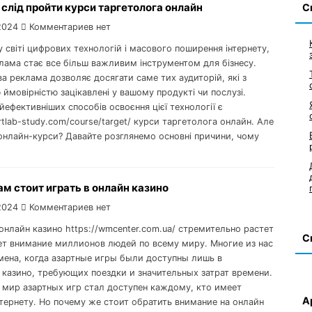
слід пройти курси таргетолога онлайн
С
2024
Комментариев нет
 світі цифрових технологій і масового поширення інтернету,
лама стає все більш важливим інструментом для бізнесу.
а реклама дозволяє досягати саме тих аудиторій, які з
ймовірністю зацікавлені у вашому продукті чи послузі.
йефективніших способів освоєння цієї технології є
rtlab-study.com/course/target/ курси таргетолога онлайн. Але
онлайн-курси? Давайте розглянемо основні причини, чому
м стоит играть в онлайн казино
2024
Комментариев нет
онлайн казино https://wmcenter.com.ua/ стремительно растет
С
ет внимание миллионов людей по всему миру. Многие из нас
мена, когда азартные игры были доступны лишь в
 казино, требующих поездки и значительных затрат времени.
 мир азартных игр стал доступен каждому, кто имеет
А
нтернету. Но почему же стоит обратить внимание на онлайн