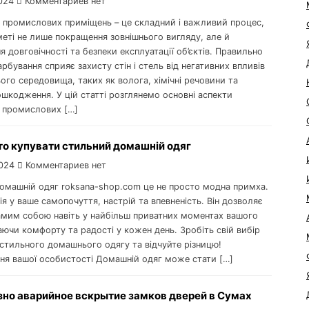
024
Комментариев нет
 промислових приміщень – це складний і важливий процес,
еті не лише покращення зовнішнього вигляду, але й
я довговічності та безпеки експлуатації об’єктів. Правильно
рбування сприяє захисту стін і стель від негативних впливів
го середовища, таких як волога, хімічні речовини та
ошкодження. У цій статті розглянемо основні аспекти
 промислових […]
то купувати стильний домашній одяг
024
Комментариев нет
омашній одяг roksana-shop.com це не просто модна примха.
ія у ваше самопочуття, настрій та впевненість. Він дозволяє
амим собою навіть у найбільш приватних моментах вашого
ючи комфорту та радості у кожен день. Зробіть свій вибір
 стильного домашнього одягу та відчуйте різницю!
ня вашої особистості Домашній одяг може стати […]
зно аварийное вскрытие замков дверей в Сумах