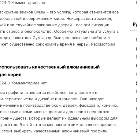
024
Комментариев нет
вскрытие замков Сумы – это услуга, которая становится все
ребованной в современном мире. Неисправности замков,
Р
чей или случайное запирание дверей – все эти ситуации
ть стресс и беспокойство. Особенно актуальна эта услуга в
родах, таких как Сумы, где быстрое решение проблем с
жет существенно сэкономить время и нервы. Рассмотрим
использовать качественный алюминиевый
для перил
024
Комментариев нет
е профили становятся все более популярными в
м строительстве и дизайне интерьеров. Они находят
именение в производстве окон, дверей, фасадов и, конечно,
ественные алюминиевые профили для перил предлагают
преимуществ, которые делают их идеальным выбором для
проектов. В этой статье мы рассмотрим основные причины,
 стоит выбирать качественный алюминиевый профиль