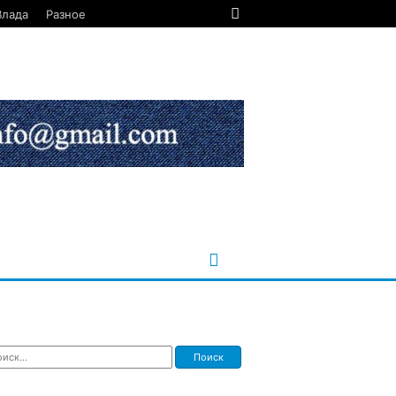
Влада
Разное
ти: