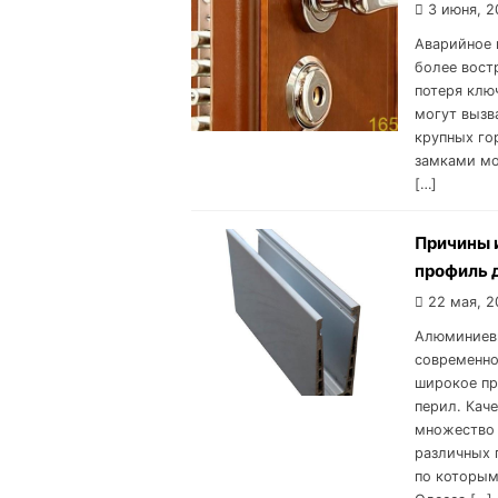
3 июня, 2
Аварийное 
более вост
потеря клю
могут вызва
крупных го
замками мо
[…]
Причины 
профиль 
22 мая, 2
Алюминиевы
современно
широкое пр
перил. Кач
множество 
различных 
по которым