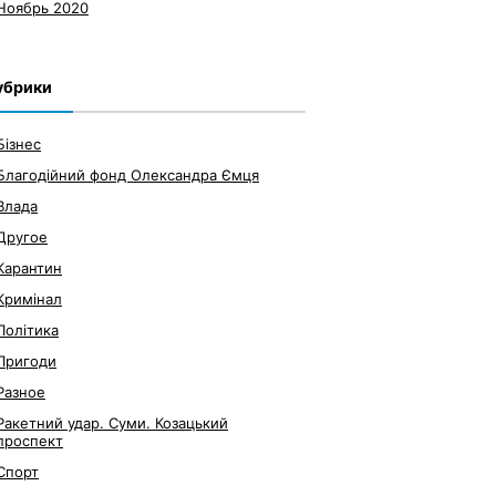
Ноябрь 2020
убрики
Бізнес
Благодійний фонд Олександра Ємця
Влада
Другое
Карантин
Кримінал
Політика
Пригоди
Разное
Ракетний удар. Суми. Козацький
проспект
Спорт