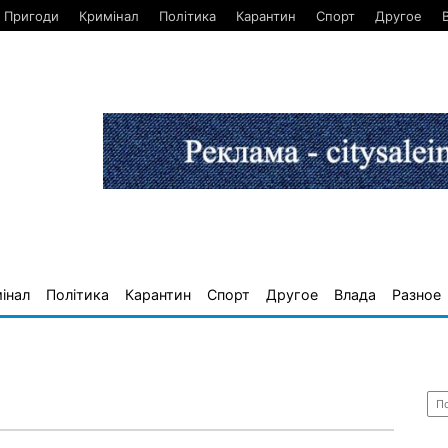
Пригоди
Кримінал
Політика
Карантин
Спорт
Другое
інал
Політика
Карантин
Спорт
Другое
Влада
Разное
Най