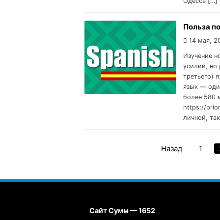
Одесса […]
Польза п
14 мая, 2
Изучение н
усилий, но
третьего) 
язык — оди
более 580 
https://pri
личной, так
Назад
1
Сайт Сумм — 1652