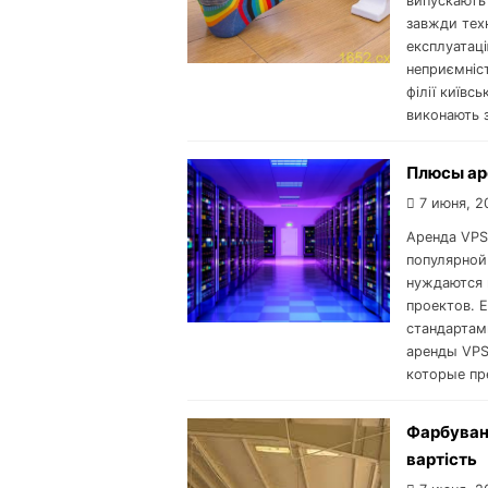
випускають 
завжди тех
експлуатац
неприємніст
філії київс
виконають 
Плюсы ар
7 июня, 2
Аренда VPS 
популярной
нуждаются 
проектов. 
стандартам
аренды VPS
которые пре
Фарбуванн
вартість