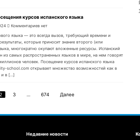
осещения курсов испанского языка
024
Комментариев нет
ового языка — это всегда вызов, требующий времени и
 результаты, которые приносит знание второго (или
языка, многократно окупают вложенные ресурсы. Испанский
н из самых распространенных языков в мире, на нем говорят
миллионов человек. Посещение курсов испанского языка
ority-school.com открывает множество возможностей как в
 и в […]
2
3
…
674
Далее
Пагинация
записей
Недавние новости
К