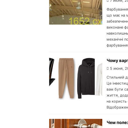
7 июня, 2
Фарбування
що має на м
забезпеченн
виконане фа
навколишньо
механічні п
фарбування
Чому вар
5 июня, 2
Стильний д
Це інвестиц
вам бути с
життя, дода
на користь
Відображен
Чем поле