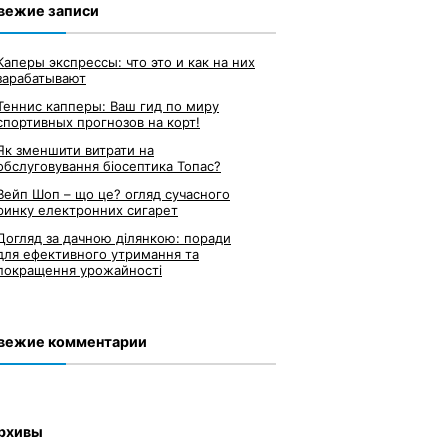
вежие записи
Каперы экспрессы: что это и как на них
зарабатывают
Теннис капперы: Ваш гид по миру
спортивных прогнозов на корт!
Як зменшити витрати на
обслуговування біосептика Топас?
Вейп Шоп – що це? огляд сучасного
ринку електронних сигарет
Догляд за дачною ділянкою: поради
для ефективного утримання та
покращення урожайності
вежие комментарии
рхивы