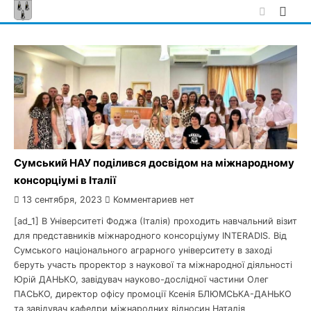
Skip
to
content
Сумський НАУ поділився досвідом на міжнародному
консорціумі в Італії
13 сентября, 2023
Комментариев нет
[ad_1] В Університеті Фоджа (Італія) проходить навчальний візит
для представників міжнародного консорціуму INTERADIS. Від
Сумського національного аграрного університету в заході
беруть участь проректор з наукової та міжнародної діяльності
Юрій ДАНЬКО, завідувач науково-дослідної частини Олег
ПАСЬКО, директор офісу промоції Ксенія БЛЮМСЬКА-ДАНЬКО
та завідувач кафедри міжнародних відносин Наталія