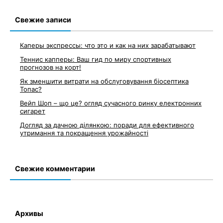
Свежие записи
Каперы экспрессы: что это и как на них зарабатывают
Теннис капперы: Ваш гид по миру спортивных
прогнозов на корт!
Як зменшити витрати на обслуговування біосептика
Топас?
Вейп Шоп – що це? огляд сучасного ринку електронних
сигарет
Догляд за дачною ділянкою: поради для ефективного
утримання та покращення урожайності
Свежие комментарии
Архивы