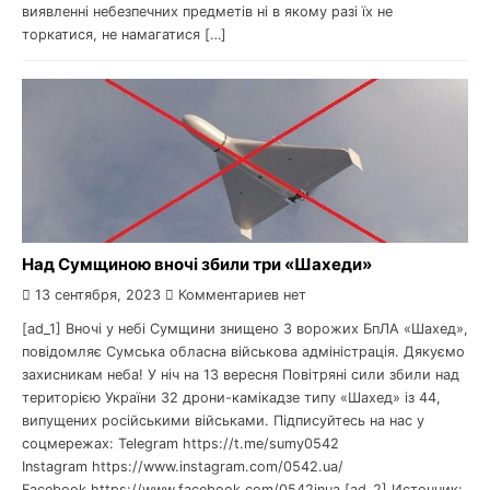
виявленні небезпечних предметів ні в якому разі їх не
торкатися, не намагатися […]
Над Сумщиною вночі збили три «Шахеди»
13 сентября, 2023
Комментариев нет
[ad_1] Вночі у небі Сумщини знищено 3 ворожих БпЛА «Шахед»,
повідомляє Сумська обласна військова адміністрація. Дякуємо
захисникам неба! У ніч на 13 вересня Повітряні сили збили над
територією України 32 дрони-камікадзе типу «Шахед» із 44,
випущених російськими військами. Підписуйтесь на нас у
соцмережах: Telegram https://t.me/sumy0542
Instagram https://www.instagram.com/0542.ua/
Facebook https://www.facebook.com/0542inua [ad_2] Источник: