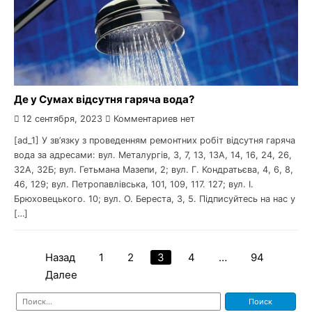
Де у Сумах відсутня гаряча вода?
12 сентября, 2023
Комментариев нет
[ad_1] У зв’язку з проведенням ремонтних робіт відсутня гаряча
вода за адресами: вул. Металургів, 3, 7, 13, 13А, 14, 16, 24, 26,
32А, 32Б; вул. Гетьмана Мазепи, 2; вул. Г. Кондратьєва, 4, 6, 8,
46, 129; вул. Петропавлівська, 101, 109, 117. 127; вул. І.
Брюховецького. 10; вул. О. Береста, 3, 5. Підписуйтесь на нас у
[…]
Назад
1
2
3
4
…
94
Пагинация
Далее
записей
Найти: