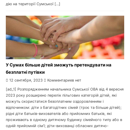
дію на території Сумської […]
У Сумах більше дітей зможуть претендувати на
безплатні путівки
12 сентября, 2023
Комментариев нет
[ad_1] Розпорядженням начальника Сумської ОВА від 4 вересня
2023 року розширено перелік пільгових категорій дітей, які
можуть скористатися безоплатним оздоровленням і
відпочинком: діти з багатодітних сімей (троє та більше дітей);
рідні діти батьків-вихователів або прийомних батьків, які
проживають в одному дитячому будинку сімейного типу або в
одній прийомній сім’ї; діти-вихованці обласних дитячо-