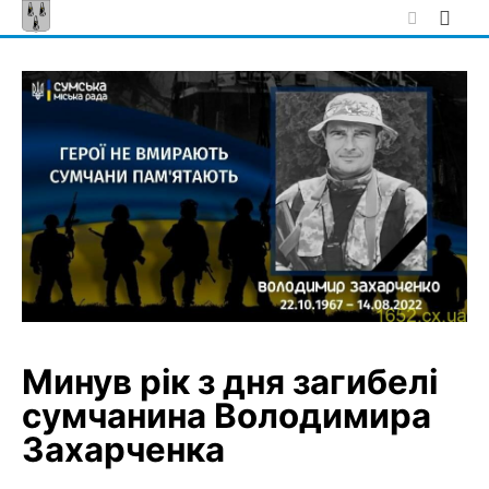
Skip
to
content
Минув рік з дня загибелі
сумчанина Володимира
Захарченка