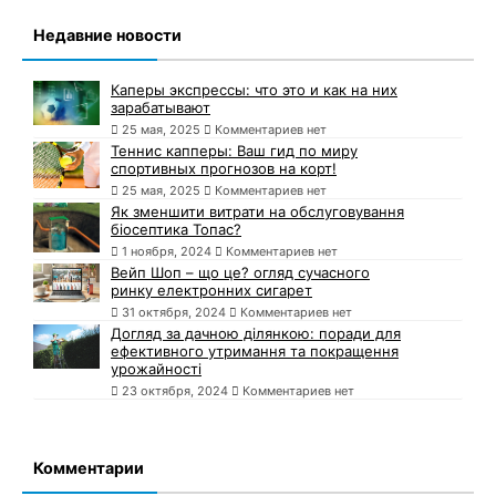
Недавние новости
Каперы экспрессы: что это и как на них
зарабатывают
25 мая, 2025
Комментариев нет
Теннис капперы: Ваш гид по миру
спортивных прогнозов на корт!
25 мая, 2025
Комментариев нет
Як зменшити витрати на обслуговування
біосептика Топас?
1 ноября, 2024
Комментариев нет
Вейп Шоп – що це? огляд сучасного
ринку електронних сигарет
31 октября, 2024
Комментариев нет
Догляд за дачною ділянкою: поради для
ефективного утримання та покращення
урожайності
23 октября, 2024
Комментариев нет
Комментарии