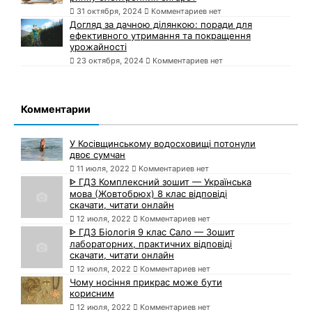
31 октября, 2024
Комментариев нет
Догляд за дачною ділянкою: поради для
ефективного утримання та покращення
урожайності
23 октября, 2024
Комментариев нет
Комментарии
У Косівщинському водосховищі потонули
двоє сумчан
11 июля, 2022
Комментариев нет
ᐈ ГДЗ Комплексний зошит — Українська
мова (Жовтобрюх) 8 клас відповіді
скачати, читати онлайн
12 июля, 2022
Комментариев нет
ᐈ ГДЗ Біологія 9 клас Сало — Зошит
лабораторних, практичних відповіді
скачати, читати онлайн
12 июля, 2022
Комментариев нет
Чому носіння прикрас може бути
корисним
12 июля, 2022
Комментариев нет