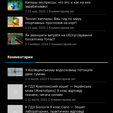
Каперы экспрессы: что это и как на них
зарабатывают
25 мая, 2025
Комментариев нет
Теннис капперы: Ваш гид по миру
спортивных прогнозов на корт!
25 мая, 2025
Комментариев нет
Як зменшити витрати на обслуговування
біосептика Топас?
1 ноября, 2024
Комментариев нет
Комментарии
У Косівщинському водосховищі потонули
двоє сумчан
11 июля, 2022
Комментариев нет
ᐈ ГДЗ Комплексний зошит — Українська
мова (Жовтобрюх) 8 клас відповіді
скачати, читати онлайн
12 июля, 2022
Комментариев нет
ᐈ ГДЗ Біологія 9 клас Сало — Зошит
лабораторних, практичних відповіді