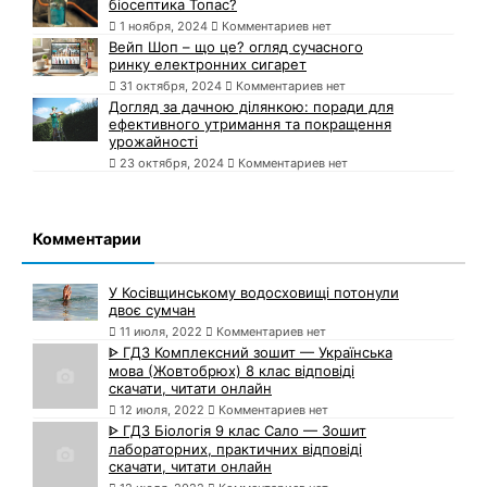
біосептика Топас?
1 ноября, 2024
Комментариев нет
Вейп Шоп – що це? огляд сучасного
ринку електронних сигарет
31 октября, 2024
Комментариев нет
Догляд за дачною ділянкою: поради для
ефективного утримання та покращення
урожайності
23 октября, 2024
Комментариев нет
Комментарии
У Косівщинському водосховищі потонули
двоє сумчан
11 июля, 2022
Комментариев нет
ᐈ ГДЗ Комплексний зошит — Українська
мова (Жовтобрюх) 8 клас відповіді
скачати, читати онлайн
12 июля, 2022
Комментариев нет
ᐈ ГДЗ Біологія 9 клас Сало — Зошит
лабораторних, практичних відповіді
скачати, читати онлайн