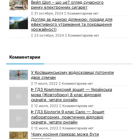
Вейп Шоп – що це? огляд сучасного
ринку електронних сигарет
31 октября, 2024
Комментариев нет
Догляд за дачною ділянкою: поради для
ефективного утримання та покращення
урожайності
23 октября, 2024
Комментариев нет
Комментарии
У Косівщинському водосховищі потонули
двоє сумчан
11 июля, 2022
Комментариев нет
ᐈ ГДЗ Комплексний зошит — Українська
мова (Жовтобрюх) 8 клас відповіді
скачати, читати онлайн
12 июля, 2022
Комментариев нет
ᐈ ГДЗ Біологія 9 клас Сало — Зошит
лабораторних, практичних відповіді
скачати, читати онлайн
12 июля, 2022
Комментариев нет
Чому носіння прикрас може бути
корисним