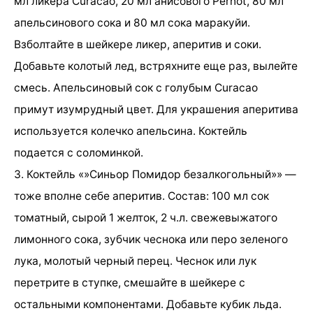
мл ликера Curacao, 20 мл анисового Pernot, 80 мл
апельсинового сока и 80 мл сока маракуйи.
Взболтайте в шейкере ликер, аперитив и соки.
Добавьте колотый лед, встряхните еще раз, вылейте
смесь. Апельсиновый сок с голубым Curacao
примут изумрудный цвет. Для украшения аперитива
используется колечко апельсина. Коктейль
подается с соломинкой.
3. Коктейль «»Синьор Помидор безалкогольный»» —
тоже вполне себе аперитив. Состав: 100 мл сок
томатный, сырой 1 желток, 2 ч.л. свежевыжатого
лимонного сока, зубчик чеснока или перо зеленого
лука, молотый черный перец. Чеснок или лук
перетрите в ступке, смешайте в шейкере с
остальными компонентами. Добавьте кубик льда.