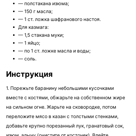
— полстакана изюма;
— 150 г масла;
— 1 ст. ложка шафранового настоя.
Для казмага:
— 1,5 стакана муки;
— 1 яйцо;
— по 1 ст. ложке масла и воды;
— соль.
Инструкция
1. Порежьте баранину небольшими кусочками
вместе с костями, обжарьте на собственном жире
на сильном огне. Жарьте на сковородке, потом
переложите мясо в казан с толстыми стенками,
добавьте крупно порезанный лук, гранатовый сок,
изюм, алычу (очистите от косточек). Влейте