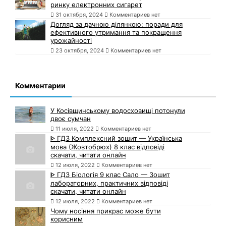
ринку електронних сигарет
31 октября, 2024
Комментариев нет
Догляд за дачною ділянкою: поради для
ефективного утримання та покращення
урожайності
23 октября, 2024
Комментариев нет
Комментарии
У Косівщинському водосховищі потонули
двоє сумчан
11 июля, 2022
Комментариев нет
ᐈ ГДЗ Комплексний зошит — Українська
мова (Жовтобрюх) 8 клас відповіді
скачати, читати онлайн
12 июля, 2022
Комментариев нет
ᐈ ГДЗ Біологія 9 клас Сало — Зошит
лабораторних, практичних відповіді
скачати, читати онлайн
12 июля, 2022
Комментариев нет
Чому носіння прикрас може бути
корисним