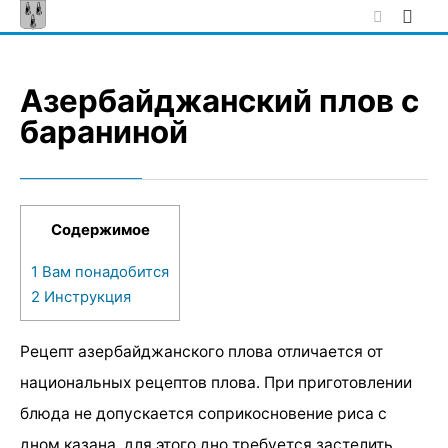
Skip
to
content
Азербайджанский плов с
бараниной
Содержимое
1
Вам понадобится
2
Инструкция
Рецепт азербайджанского плова отличается от
национальных рецептов плова. При приготовлении
блюда не допускается соприкосновение риса с
дном казана, для этого дно требуется застелить