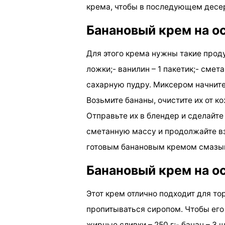
крема, чтобы в последующем десер
Банановый крем на о
Для этого крема нужны такие продук
ложки;- ванилин – 1 пакетик;- смет
сахарную пудру. Миксером начните 
Возьмите бананы, очистите их от к
Отправьте их в блендер и сделайте
сметанную массу и продолжайте вз
готовым банановым кремом смазыв
Банановый крем на о
Этот крем отлично подходит для то
пропитываться сиропом. Чтобы ег
жирные сливки – 250 г;- банан – 3 шт