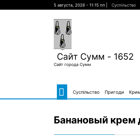
Skip
5 августа, 2026 - 11:15 пп
Суспільство
to
content
Сайт Сумм - 1652
Сайт города Сумм
Суспільство
Пригоди
Крим
Банановый крем 