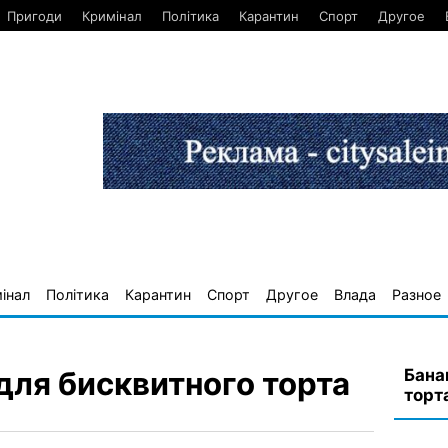
Пригоди
Кримінал
Політика
Карантин
Спорт
Другое
інал
Політика
Карантин
Спорт
Другое
Влада
Разное
Бана
для бисквитного торта
торт