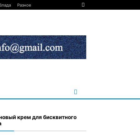
Влада
Разное
новый крем для бисквитного
а