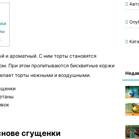
Авт
Опу
нки
ны
к
Кате
й и ароматный. С ним торты становятся
ом. При этом пропитываются бисквитные коржи
Недав
делает торты нежными и воздушными.
ущенки
метаны
ивок
снове сгущенки