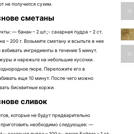
т не получился сухим.
снове сметаны
ты: — банан – 2 шт.;- сахарная пудра – 2 ст.
ана – 200 г. Возьмите сметану и всыпьте в нее
взбивать ингредиенты в течение 5 минут.
ожуры и нарежьте на небольшие кусочки.
 однородное пюре. Переложите его в
бивать еще 10 минут. После чего можно
ать бисквитные коржи.
снове сливок
ртов, которые не будут предварительно
о приготовить необходимо следующее: —
.;- сахарная пудра – 100 г;- ликер Бейлиз – 1 ст.