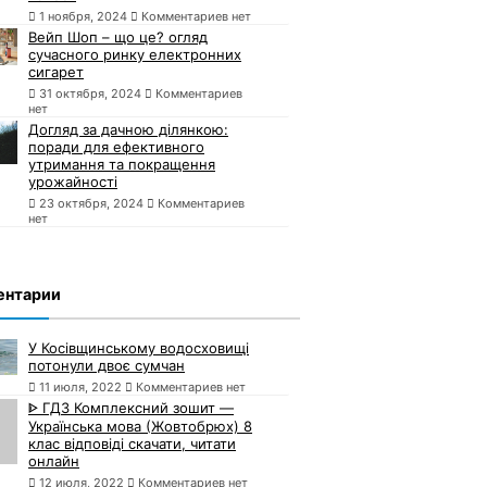
1 ноября, 2024
Комментариев нет
Вейп Шоп – що це? огляд
сучасного ринку електронних
сигарет
31 октября, 2024
Комментариев
нет
Догляд за дачною ділянкою:
поради для ефективного
утримання та покращення
урожайності
23 октября, 2024
Комментариев
нет
ентарии
У Косівщинському водосховищі
потонули двоє сумчан
11 июля, 2022
Комментариев нет
ᐈ ГДЗ Комплексний зошит —
Українська мова (Жовтобрюх) 8
клас відповіді скачати, читати
онлайн
12 июля, 2022
Комментариев нет