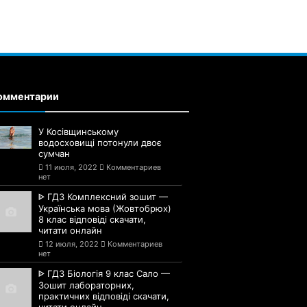
омментарии
У Косівщинському
водосховищі потонули двоє
сумчан
11 июля, 2022
Комментариев
нет
ᐈ ГДЗ Комплексний зошит —
Українська мова (Жовтобрюх)
8 клас відповіді скачати,
читати онлайн
12 июля, 2022
Комментариев
нет
ᐈ ГДЗ Біологія 9 клас Сало —
Зошит лабораторних,
практичних відповіді скачати,
читати онлайн