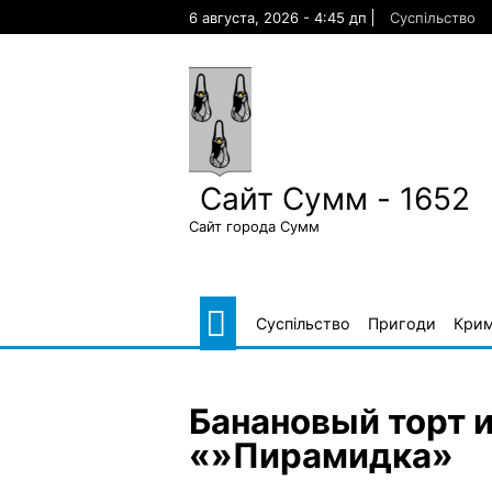
Skip
6 августа, 2026 - 4:45 дп
Суспільство
to
content
Сайт Сумм - 1652
Сайт города Сумм
Суспільство
Пригоди
Крим
Банановый торт и
«»Пирамидка»