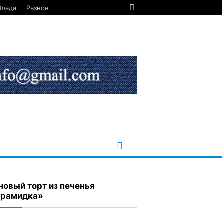
Влада
Разное
новый торт из печенья
рамидка»