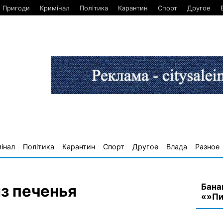
Пригоди
Кримінал
Політика
Карантин
Спорт
Другое
інал
Політика
Карантин
Спорт
Другое
Влада
Разное
Бана
з печенья
«»Пи