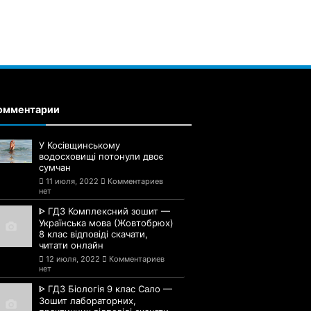
омментарии
У Косівщинському
водосховищі потонули двоє
сумчан
11 июля, 2022
Комментариев
нет
ᐈ ГДЗ Комплексний зошит —
Українська мова (Жовтобрюх)
8 клас відповіді скачати,
читати онлайн
12 июля, 2022
Комментариев
нет
ᐈ ГДЗ Біологія 9 клас Сало —
Зошит лабораторних,