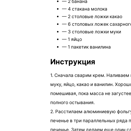
— 2 банана
— 4 стакана молока
— 2 столовые ложки какао
— 6 столовых ложек сахарног
— 3 столовые ложки муки
— 1 яйцо
— 1 пакетик ванилина
Инструкция
1. Сначала сварим крем. Наливаем 
муку, яйцо, какао и ванилин. Хоро
помешивая, пока масса не загусте
полного остывания.
2. Расстилаем алюминиевую фольг
печенье в три параллельных ряда 
печенье. Затем делаем еще один сл