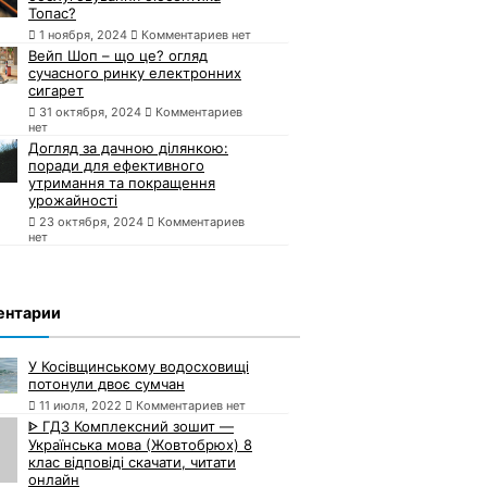
Топас?
1 ноября, 2024
Комментариев нет
Вейп Шоп – що це? огляд
сучасного ринку електронних
сигарет
31 октября, 2024
Комментариев
нет
Догляд за дачною ділянкою:
поради для ефективного
утримання та покращення
урожайності
23 октября, 2024
Комментариев
нет
ентарии
У Косівщинському водосховищі
потонули двоє сумчан
11 июля, 2022
Комментариев нет
ᐈ ГДЗ Комплексний зошит —
Українська мова (Жовтобрюх) 8
клас відповіді скачати, читати
онлайн