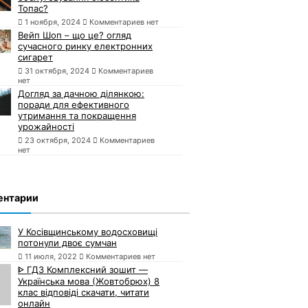
Топас?
1 ноября, 2024
Комментариев нет
Вейп Шоп – що це? огляд
сучасного ринку електронних
сигарет
31 октября, 2024
Комментариев
нет
Догляд за дачною ділянкою:
поради для ефективного
утримання та покращення
урожайності
23 октября, 2024
Комментариев
нет
ентарии
У Косівщинському водосховищі
потонули двоє сумчан
11 июля, 2022
Комментариев нет
ᐈ ГДЗ Комплексний зошит —
Українська мова (Жовтобрюх) 8
клас відповіді скачати, читати
онлайн