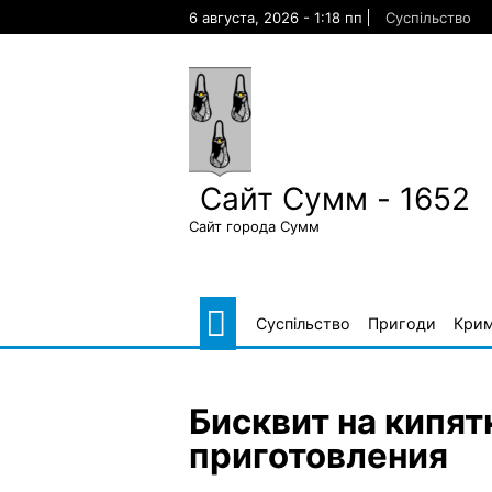
Skip
6 августа, 2026 - 1:18 пп
Суспільство
to
content
Сайт Сумм - 1652
Сайт города Сумм
Суспільство
Пригоди
Крим
Бисквит на кипят
приготовления