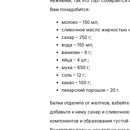
нежными, так что торт собирается 
Вам понадобится:
молоко – 150 мл;
сливочное масло жирностью н
сахар – 250 г;
вода – 150 мл;
ванилин – 6 г;
яйца – 4 шт.;
мука – 650 г;
соль – 12 г;
какао – 100 г;
пекарский порошок – 20 г.
Белки отделите от желтков, взбейте
добавьте к нему сахар и сливочно
компонентов и образования густой
Вскипятите воду и, как только она з