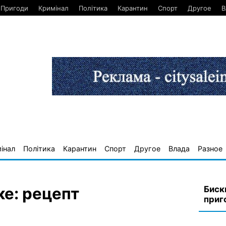
Пригоди
Кримінал
Політика
Карантин
Спорт
Другое
В
інал
Політика
Карантин
Спорт
Другое
Влада
Разное
Биск
ке: рецепт
приг