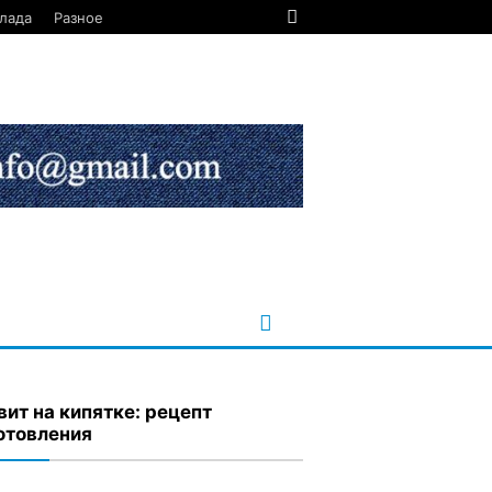
лада
Разное
вит на кипятке: рецепт
отовления