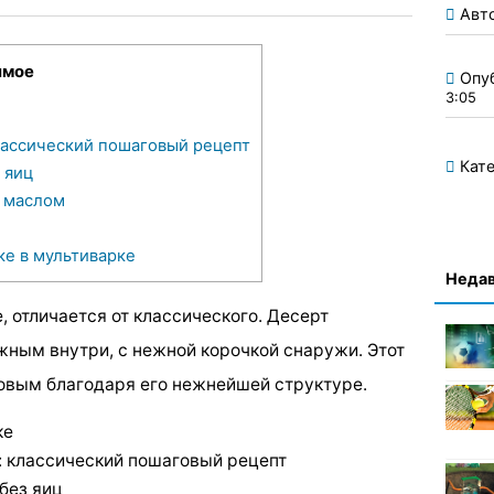
Авт
имое
Опу
3:05
лассический пошаговый рецепт
Кате
 яиц
м маслом
ке в мультиварке
Недав
, отличается от классического. Десерт
ным внутри, с нежной корочкой снаружи. Этот
овым благодаря его нежнейшей структуре.
ке
: классический пошаговый рецепт
без яиц