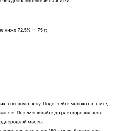
и без дополнительной пропитки.
е ниже 72,5% — 75 г;
 их в пышную пену. Подогрейте молоко на плите,
е масло. Перемешивайте до растворения всех
 однородной массы.
акипит, всыпьте в нее 150 г муки, быстро все