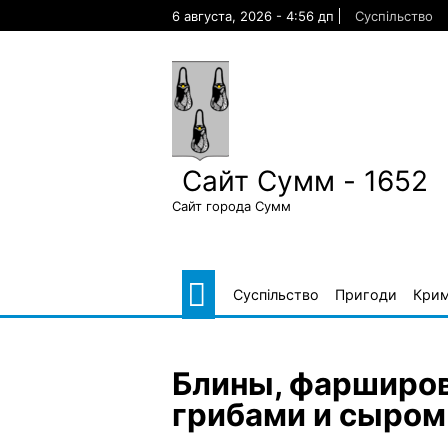
Skip
6 августа, 2026 - 4:56 дп
Суспільство
to
content
Сайт Сумм - 1652
Сайт города Сумм
Суспільство
Пригоди
Крим
Блины, фарширо
грибами и сыром