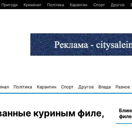
Пригоди
Кримінал
Політика
Карантин
Спорт
Другое
інал
Політика
Карантин
Спорт
Другое
Влада
Разное
Блин
ванные куриным филе,
филе