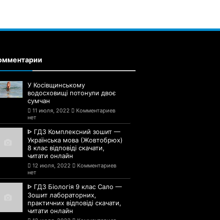
омментарии
У Косівщинському
водосховищі потонули двоє
сумчан
11 июля, 2022
Комментариев
нет
ᐈ ГДЗ Комплексний зошит —
Українська мова (Жовтобрюх)
8 клас відповіді скачати,
читати онлайн
12 июля, 2022
Комментариев
нет
ᐈ ГДЗ Біологія 9 клас Сало —
Зошит лабораторних,
практичних відповіді скачати,
читати онлайн