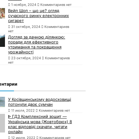
1 ноября, 2024
Комментариев нет
Вейп Шоп – що це? огляд
сучасного ринку електронних
сигарет
31 октября, 2024
Комментариев
нет
Догляд за дачною ділянкою:
поради для ефективного
утримання та покращення
урожайності
23 октября, 2024
Комментариев
нет
ентарии
У Косівщинському водосховищі
потонули двоє сумчан
11 июля, 2022
Комментариев нет
ᐈ ГДЗ Комплексний зошит —
Українська мова (Жовтобрюх) 8
клас відповіді скачати, читати
онлайн
12 июля, 2022
Комментариев нет