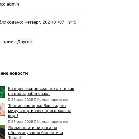
ор:
admin
бликовано:
Четверг, 2021/01/07 - 9:15
гории:
Другое
ние новости
Каперы экспрессы: что это и как
на них зарабатывают
25 мая, 2025
Комментариев нет
Теннис капперы: Ваш гид по
миру спортивных прогнозов на
корт!
25 мая, 2025
Комментариев нет
Як зменшити витрати на
обслуговування біосептика
Топас?