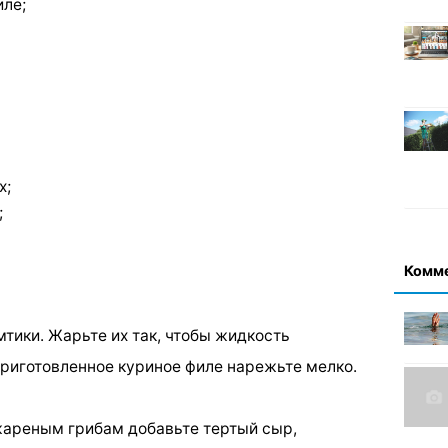
иле;
х;
;
Комм
мтики. Жарьте их так, чтобы жидкость
Приготовленное куриное филе нарежьте мелко.
 жареным грибам добавьте тертый сыр,