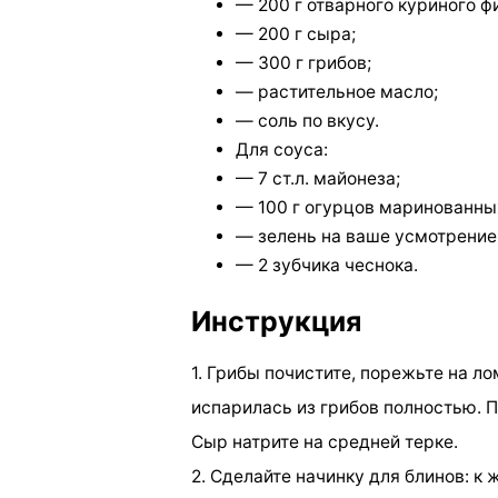
— 200 г отварного куриного ф
— 200 г сыра;
— 300 г грибов;
— растительное масло;
— соль по вкусу.
Для соуса:
— 7 ст.л. майонеза;
— 100 г огурцов маринованны
— зелень на ваше усмотрение
— 2 зубчика чеснока.
Инструкция
1. Грибы почистите, порежьте на ло
испарилась из грибов полностью. 
Сыр натрите на средней терке.
2. Сделайте начинку для блинов: к