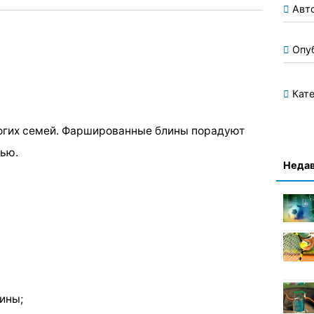
Авт
Опу
Кате
огих семей. Фаршированные блины порадуют
тью.
Недав
ины;