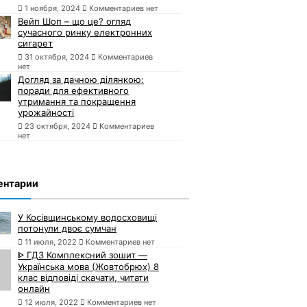
1 ноября, 2024
Комментариев нет
Вейп Шоп – що це? огляд
сучасного ринку електронних
сигарет
31 октября, 2024
Комментариев
нет
Догляд за дачною ділянкою:
поради для ефективного
утримання та покращення
урожайності
23 октября, 2024
Комментариев
нет
ентарии
У Косівщинському водосховищі
потонули двоє сумчан
11 июля, 2022
Комментариев нет
ᐈ ГДЗ Комплексний зошит —
Українська мова (Жовтобрюх) 8
клас відповіді скачати, читати
онлайн
12 июля, 2022
Комментариев нет