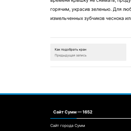
времени крышку не снимать, прод
горячим, украсив зеленью. Для люб
измельченных зубчиков чеснока или
Как подобрать кран
Предыдущая запись
Сайт Сумм — 1652
Сайт города Сумм