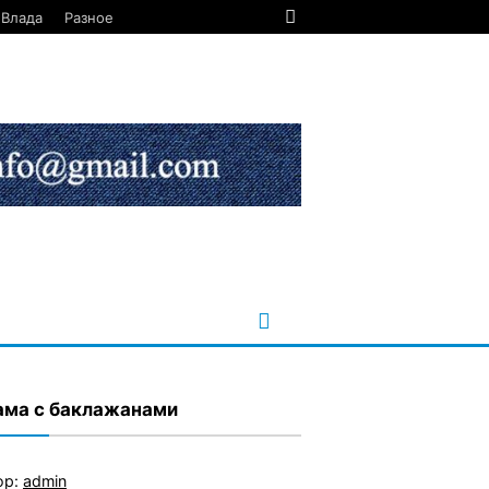
Влада
Разное
ама с баклажанами
ор:
admin