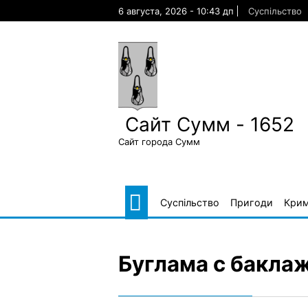
Skip
6 августа, 2026 - 10:43 дп
Суспільство
to
content
Сайт Сумм - 1652
Сайт города Сумм
Суспільство
Пригоди
Крим
Буглама с бакла