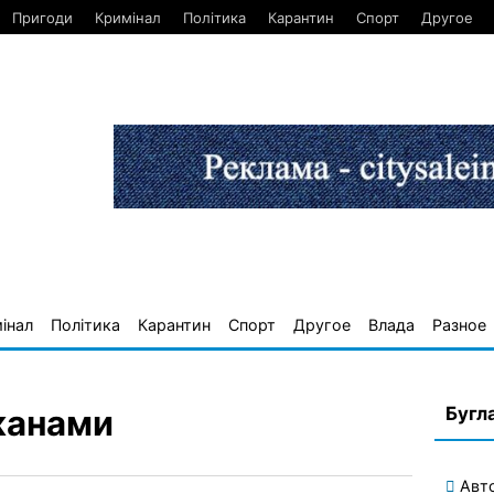
Пригоди
Кримінал
Політика
Карантин
Спорт
Другое
інал
Політика
Карантин
Спорт
Другое
Влада
Разное
Бугл
жанами
Авт