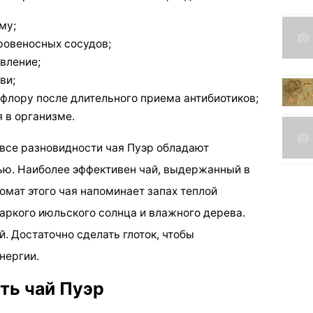
му;
ровеносных сосудов;
вление;
ви;
лору после длительного приема антибиотиков;
 в организме.
 все разновидности чая Пуэр обладают
ью. Наиболее эффективен чай, выдержанный в
ромат этого чая напоминает запах теплой
аркого июльского солнца и влажного дерева.
й. Достаточно сделать глоток, чтобы
нергии.
ть чай Пуэр