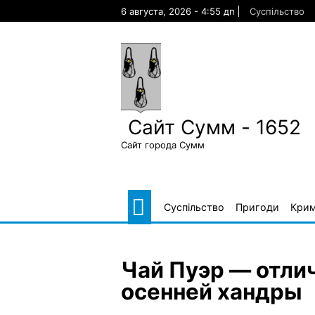
Skip
6 августа, 2026 - 4:55 дп
Суспільство
to
content
Сайт Сумм - 1652
Сайт города Сумм
Суспільство
Пригоди
Крим
Чай Пуэр — отли
осенней хандры