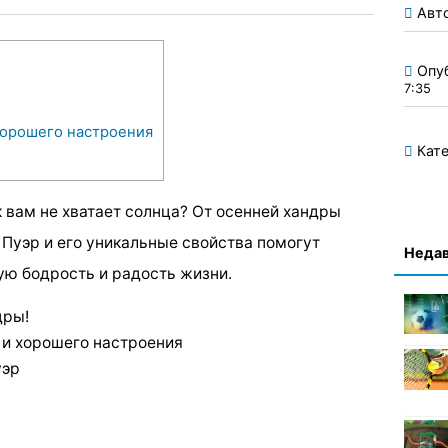
Авт
Опу
7:35
хорошего настроения
Кате
к вам не хватает солнца? От осенней хандры
 Пуэр и его уникальные свойства помогут
Недав
ую бодрость и радость жизни.
дры!
 и хорошего настроения
уэр