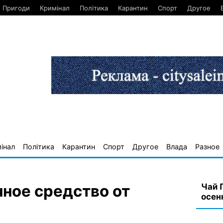
Пригоди
Кримінал
Політика
Карантин
Спорт
Другое
інал
Політика
Карантин
Спорт
Другое
Влада
Разное
Чай 
чное средство от
осен