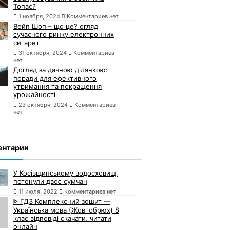
Топас?
1 ноября, 2024
Комментариев нет
Вейп Шоп – що це? огляд
сучасного ринку електронних
сигарет
31 октября, 2024
Комментариев
нет
Догляд за дачною ділянкою:
поради для ефективного
утримання та покращення
урожайності
23 октября, 2024
Комментариев
нет
ентарии
У Косівщинському водосховищі
потонули двоє сумчан
11 июля, 2022
Комментариев нет
ᐈ ГДЗ Комплексний зошит —
Українська мова (Жовтобрюх) 8
клас відповіді скачати, читати
онлайн