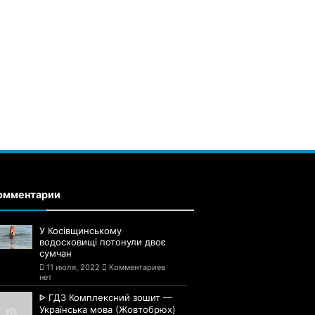
омментарии
У Косівщинському
водосховищі потонули двоє
сумчан
11 июля, 2022
Комментариев
нет
ᐈ ГДЗ Комплексний зошит —
Українська мова (Жовтобрюх)