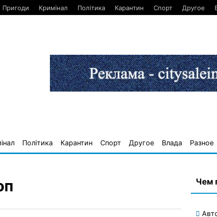
Пригоди
Кримінал
Політика
Карантин
Спорт
Другое
інал
Політика
Карантин
Спорт
Другое
Влада
Разное
Чем 
оп
Авт