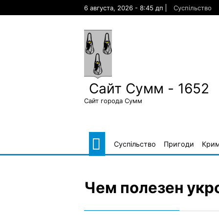
Skip
6 августа, 2026 - 8:45 дп
Суспільство
to
content
Сайт Сумм - 1652
Сайт города Сумм
Суспільство
Пригоди
Крим
Чем полезен укр