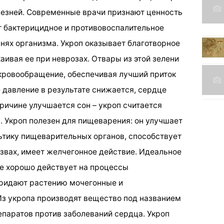
лезней. Современные врачи признают ценность
ет бактерицидное и противовоспалительное
анях организма. Укроп оказывает благотворное
аивая ее при неврозах. Отвары из этой зелени
ровообращение, обеспечивая лучший приток
 давление в результате снижается, сердце
причине улучшается сон – укроп считается
 Укроп полезен для пищеварения: он улучшает
ьтику пищеварительных органов, способствует
язвах, имеет желчегонное действие. Идеальное
пе хорошо действует на процессы
придают растению мочегонные и
з укропа производят вещество под названием
репаратов против заболеваний сердца. Укроп