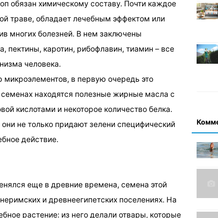
п обязан химическому составу. Почти каждое
той траве, обладает лечебным эффектом или
в многих болезней. В нем заключены
а, пектины, каротин, рибофлавин, тиамин – все
низма человека.
р микроэлементов, в первую очередь это
В семенах находятся полезные жирные масла с
вой кислотами и некоторое количество белка.
Комм
 они не только придают зелени специфический
ебное действие.
енялся еще в древние времена, семена этой
неримских и древнеегипетских поселениях. На
ебное растение: из него делали отвары, которые