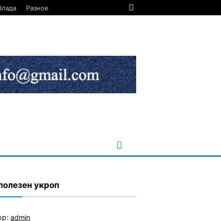
Влада
Разное
полезен укроп
ор:
admin