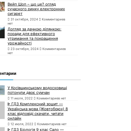
Вейп Шоп – що це? огляд
сучасного ринку електронних
сигарет
31 октября, 2024
Комментариев
нет
Догляд за дачною ділянкою:
поради для ефективного
утримання та покращення
урожайності
23 октября, 2024
Комментариев
нет
ентарии
У Косівщинському водосховищі
потонули двоє сумчан
11 июля, 2022
Комментариев нет
ᐈ ГДЗ Комплексний зошит —
Українська мова (Жовтобрюх) 8
клас відповіді скачати, читати
онлайн
12 июля, 2022
Комментариев нет
ᐈ ГДЗ Біологія 9 клас Сало —