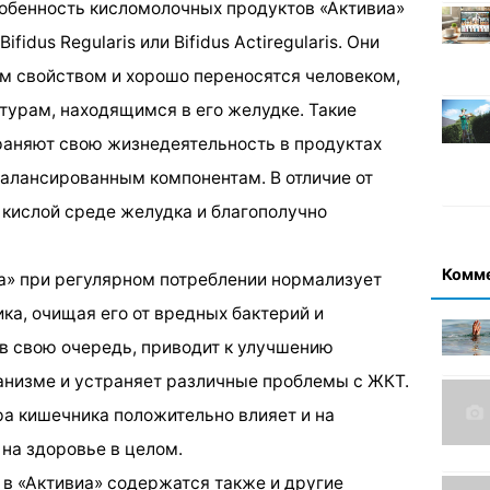
обенность кисломолочных продуктов «Активиа»
fidus Regularis или Bifidus Actiregularis. Они
м свойством и хорошо переносятся человеком,
ьтурам, находящимся в его желудке. Такие
раняют свою жизнедеятельность в продуктах
балансированным компонентам. В отличие от
в кислой среде желудка и благополучно
Комм
а» при регулярном потреблении нормализует
а, очищая его от вредных бактерий и
 в свою очередь, приводит к улучшению
анизме и устраняет различные проблемы с ЖКТ.
а кишечника положительно влияет и на
 на здоровье в целом.
в «Активиа» содержатся также и другие