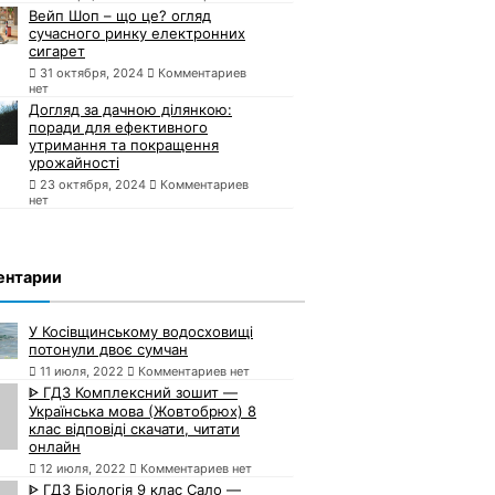
Вейп Шоп – що це? огляд
сучасного ринку електронних
сигарет
31 октября, 2024
Комментариев
нет
Догляд за дачною ділянкою:
поради для ефективного
утримання та покращення
урожайності
23 октября, 2024
Комментариев
нет
ентарии
У Косівщинському водосховищі
потонули двоє сумчан
11 июля, 2022
Комментариев нет
ᐈ ГДЗ Комплексний зошит —
Українська мова (Жовтобрюх) 8
клас відповіді скачати, читати
онлайн
12 июля, 2022
Комментариев нет
ᐈ ГДЗ Біологія 9 клас Сало —