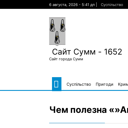
Skip
6 августа, 2026 - 5:41 дп
Суспільство
to
content
Сайт Сумм - 1652
Сайт города Сумм
Суспільство
Пригоди
Крим
Чем полезна «»А