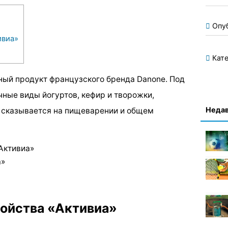
Опу
ивиа»
Кате
ный продукт французского бренда Danone. Под
ные виды йогуртов, кефир и творожки,
Недав
о сказывается на пищеварении и общем
Активиа»
а»
войства «Активиа»