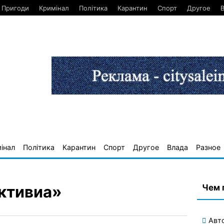
Пригоди
Кримінал
Політика
Карантин
Спорт
Другое
інал
Політика
Карантин
Спорт
Другое
Влада
Разное
Чем 
ктивиа»
Авт