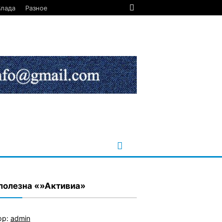
Влада
Разное
полезна «»Активиа»
ор:
admin