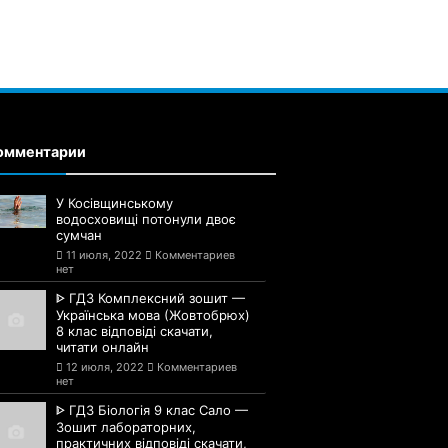
омментарии
У Косівщинському
водосховищі потонули двоє
сумчан
11 июля, 2022
Комментариев
нет
ᐈ ГДЗ Комплексний зошит —
Українська мова (Жовтобрюх)
8 клас відповіді скачати,
читати онлайн
12 июля, 2022
Комментариев
нет
ᐈ ГДЗ Біологія 9 клас Сало —
Зошит лабораторних,
практичних відповіді скачати,