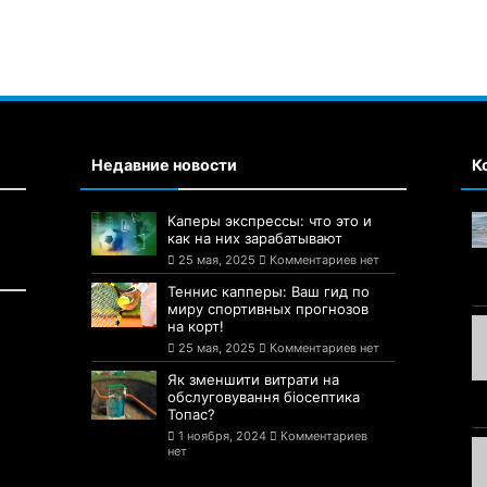
Недавние новости
К
Каперы экспрессы: что это и
как на них зарабатывают
25 мая, 2025
Комментариев нет
Теннис капперы: Ваш гид по
миру спортивных прогнозов
на корт!
25 мая, 2025
Комментариев нет
Як зменшити витрати на
обслуговування біосептика
Топас?
1 ноября, 2024
Комментариев
нет