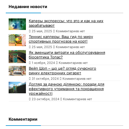
Недавние новости
Каперы экспрессы: что это и как на них
зарабатывают
25 мая, 2025
Комментариев нет
Теннис капперы: Ваш гид по миру
спортивных прогнозов на корт!
25 мая, 2025
Комментариев нет
Як зменшити витрати на обслуговування
біосептика Топас?
1 ноября, 2024
Комментариев нет
Вейп Шоп – що це? огляд сучасного
ринку електронних сигарет
31 октября, 2024
Комментариев нет
Догляд за дачною ділянкою: поради для
ефективного утримання та покращення
урожайності
23 октября, 2024
Комментариев нет
Комментарии