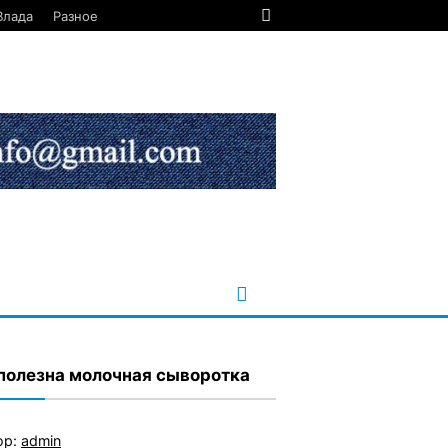
Влада
Разное
полезна молочная сыворотка
ор:
admin