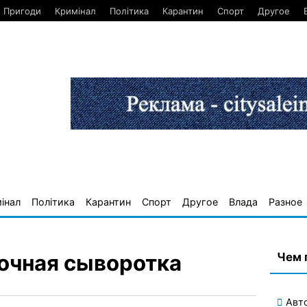
Пригоди
Кримінал
Політика
Карантин
Спорт
Другое
інал
Політика
Карантин
Спорт
Другое
Влада
Разное
Чем 
очная сыворотка
Авт