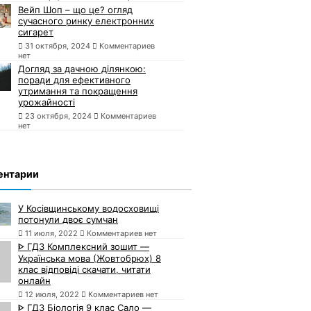
Вейп Шоп – що це? огляд
сучасного ринку електронних
сигарет
31 октября, 2024
Комментариев
нет
Догляд за дачною ділянкою:
поради для ефективного
утримання та покращення
урожайності
23 октября, 2024
Комментариев
нет
ентарии
У Косівщинському водосховищі
потонули двоє сумчан
11 июля, 2022
Комментариев нет
ᐈ ГДЗ Комплексний зошит —
Українська мова (Жовтобрюх) 8
клас відповіді скачати, читати
онлайн
12 июля, 2022
Комментариев нет
ᐈ ГДЗ Біологія 9 клас Сало —