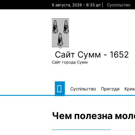
Skip
6 августа, 2026 - 8:33 дп
Суспільство
to
content
Сайт Сумм - 1652
Сайт города Сумм
Суспільство
Пригоди
Крим
Чем полезна мол