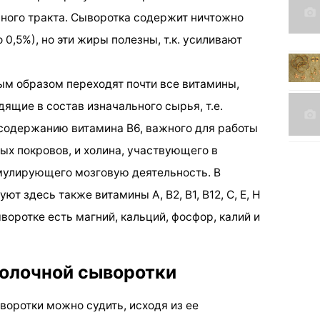
ного тракта. Сыворотка содержит ничтожно
 0,5%), но эти жиры полезны, т.к. усиливают
м образом переходят почти все витамины,
дящие в состав изначального сырья, т.е.
 содержанию витамина В6, важного для работы
ых покровов, и холина, участвующего в
мулирующего мозговую деятельность. В
т здесь также витамины А, В2, В1, В12, С, Е, Н
воротке есть магний, кальций, фосфор, калий и
молочной сыворотки
воротки можно судить, исходя из ее