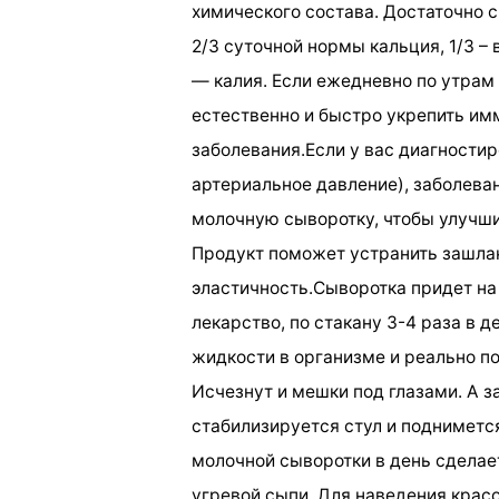
химического состава. Достаточно ск
2/3 суточной нормы кальция, 1/3 – 
— калия. Если ежедневно по утрам
естественно и быстро укрепить им
заболевания.Если у вас диагности
артериальное давление), заболева
молочную сыворотку, чтобы улучши
Продукт поможет устранить зашлак
эластичность.Сыворотка придет на 
лекарство, по стакану 3-4 раза в д
жидкости в организме и реально по
Исчезнут и мешки под глазами. А з
стабилизируется стул и подниметс
молочной сыворотки в день сделает
угревой сыпи. Для наведения крас