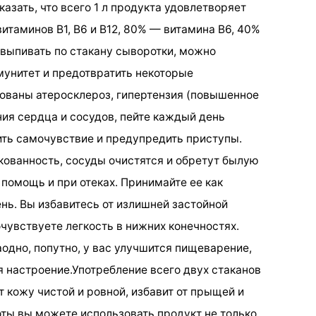
азать, что всего 1 л продукта удовлетворяет
витаминов В1, В6 и В12, 80% — витамина В6, 40%
 выпивать по стакану сыворотки, можно
мунитет и предотвратить некоторые
рованы атеросклероз, гипертензия (повышенное
ния сердца и сосудов, пейте каждый день
ть самочувствие и предупредить приступы.
ованность, сосуды очистятся и обретут былую
помощь и при отеках. Принимайте ее как
ень. Вы избавитесь от излишней застойной
чувствуете легкость в нижних конечностях.
аодно, попутно, у вас улучшится пищеварение,
я настроение.Употребление всего двух стаканов
 кожу чистой и ровной, избавит от прыщей и
оты вы можете использовать продукт не только