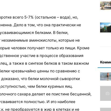
отке всего 5-7% (остальное – вода), но,
ненна. Дело в том, что она практически не
 усваивающимися белками. В белки,
т незаменимые аминокислоты, которые не
орые человек получает только из пищи. Кроме
едственное участие в процессе образования
Комм
лец, а также в синтезе белков в таком важном
 белки чрезвычайно ценны по сравнению с
 доказано, что белки молочной сыворотки
оступностью, чем белки куриных яиц.
олочного сахара делает ее поистине бесценной,
усваивается полностью. И это наиболее
к. не преобразуется в жир в клетках и не