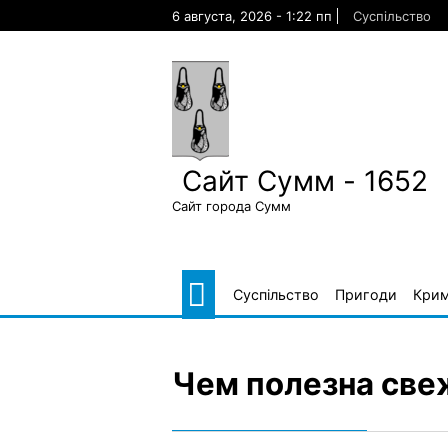
Skip
6 августа, 2026 - 1:22 пп
Суспільство
to
content
Сайт Сумм - 1652
Сайт города Сумм
Суспільство
Пригоди
Крим
Чем полезна све