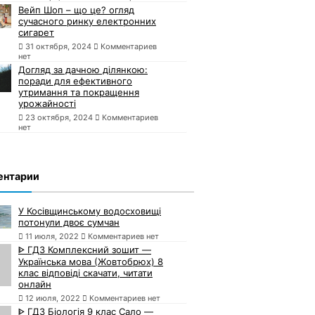
Вейп Шоп – що це? огляд
сучасного ринку електронних
сигарет
31 октября, 2024
Комментариев
нет
Догляд за дачною ділянкою:
поради для ефективного
утримання та покращення
урожайності
23 октября, 2024
Комментариев
нет
ентарии
У Косівщинському водосховищі
потонули двоє сумчан
11 июля, 2022
Комментариев нет
ᐈ ГДЗ Комплексний зошит —
Українська мова (Жовтобрюх) 8
клас відповіді скачати, читати
онлайн
12 июля, 2022
Комментариев нет
ᐈ ГДЗ Біологія 9 клас Сало —