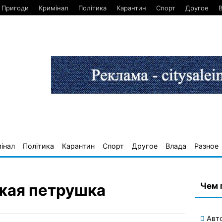
Пригоди
Кримінал
Політика
Карантин
Спорт
Другое
інал
Політика
Карантин
Спорт
Другое
Влада
Разное
Чем 
жая петрушка
Авт