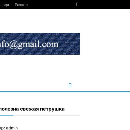
Влада
Разное
полезна свежая петрушка
ор:
admin