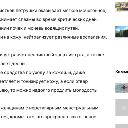
истьев петрушки оказывает мягкое мочегонное,
снимает спазмы во время критических дней.
ении почек и мочевыводящих путей.
и на кожу: нейтрализует различные воспаления,
 устраняет неприятный запах изо рта, а также
пляет десны.
Комм
е средства по уходу за кожей: и, даже
етляет и тонизирует кожу, а если отвар
 шею, то можно надолго продлить молодость
 женщинам с нерегулярным менструальным
ся, кроме того, это прекрасно лактогонное