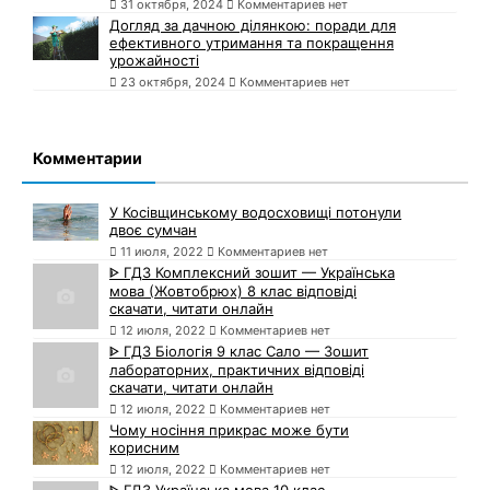
31 октября, 2024
Комментариев нет
Догляд за дачною ділянкою: поради для
ефективного утримання та покращення
урожайності
23 октября, 2024
Комментариев нет
Комментарии
У Косівщинському водосховищі потонули
двоє сумчан
11 июля, 2022
Комментариев нет
ᐈ ГДЗ Комплексний зошит — Українська
мова (Жовтобрюх) 8 клас відповіді
скачати, читати онлайн
12 июля, 2022
Комментариев нет
ᐈ ГДЗ Біологія 9 клас Сало — Зошит
лабораторних, практичних відповіді
скачати, читати онлайн
12 июля, 2022
Комментариев нет
Чому носіння прикрас може бути
корисним
12 июля, 2022
Комментариев нет