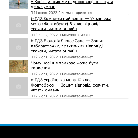
У Косівщинському водосховищі потонули
двоє сумчан
11 июля, 2022
Комментариев нет
ᐈ ГДЗ Комплексний зошит — Українська
мова (Жовтобрюх) 8 клас відповіді
скачати, читати онлайн
12 июля, 2022
Комментариев нет
ᐈ ГДЗ Біологія 9 клас Сало — Зошит
лабораторних, практичних відповіді
скачати, читати онлайн
12 июля, 2022
Комментариев нет
Чому носіння прикрас може бути
корисним
12 июля, 2022
Комментариев нет
ᐈ ГДЗ Українська мова 10 клас
Жовтобрюх — Зошит відповіді скачати,
читати онлайн
12 июля, 2022
Комментариев нет