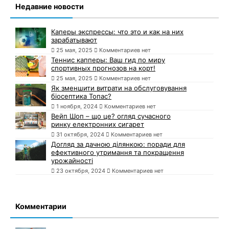
Недавние новости
Каперы экспрессы: что это и как на них
зарабатывают
25 мая, 2025
Комментариев нет
Теннис капперы: Ваш гид по миру
спортивных прогнозов на корт!
25 мая, 2025
Комментариев нет
Як зменшити витрати на обслуговування
біосептика Топас?
1 ноября, 2024
Комментариев нет
Вейп Шоп – що це? огляд сучасного
ринку електронних сигарет
31 октября, 2024
Комментариев нет
Догляд за дачною ділянкою: поради для
ефективного утримання та покращення
урожайності
23 октября, 2024
Комментариев нет
Комментарии