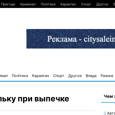
Пригоди
Кримінал
Політика
Карантин
Спорт
Другое
інал
Політика
Карантин
Спорт
Другое
Влада
Разное
Чем 
льку при выпечке
Авт