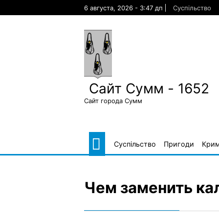
Skip
6 августа, 2026 - 3:47 дп
Суспільство
to
content
Сайт Сумм - 1652
Сайт города Сумм
Суспільство
Пригоди
Крим
Чем заменить ка