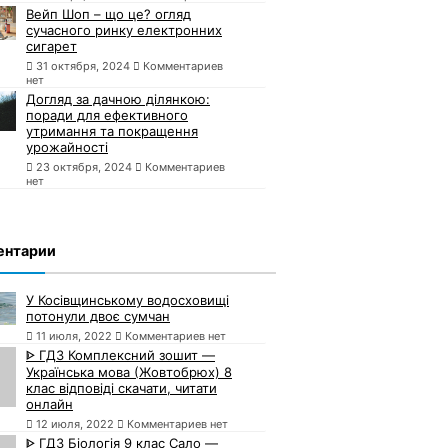
Вейп Шоп – що це? огляд
сучасного ринку електронних
сигарет
31 октября, 2024
Комментариев
нет
Догляд за дачною ділянкою:
поради для ефективного
утримання та покращення
урожайності
23 октября, 2024
Комментариев
нет
ентарии
У Косівщинському водосховищі
потонули двоє сумчан
11 июля, 2022
Комментариев нет
ᐈ ГДЗ Комплексний зошит —
Українська мова (Жовтобрюх) 8
клас відповіді скачати, читати
онлайн
12 июля, 2022
Комментариев нет
ᐈ ГДЗ Біологія 9 клас Сало —