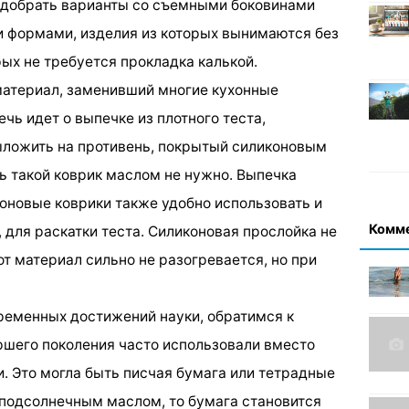
одобрать варианты со съемными боковинами
и формами, изделия из которых вынимаются без
рых не требуется прокладка калькой.
материал, заменивший многие кухонные
чь идет о выпечке из плотного теста,
ыложить на противень, покрытый силиконовым
ь такой коврик маслом не нужно. Выпечка
коновые коврики также удобно использовать и
Комм
, для раскатки теста. Силиконовая прослойка не
от материал сильно не разогревается, но при
временных достижений науки, обратимся к
шего поколения часто использовали вместо
. Это могла быть писчая бумага или тетрадные
 подсолнечным маслом, то бумага становится