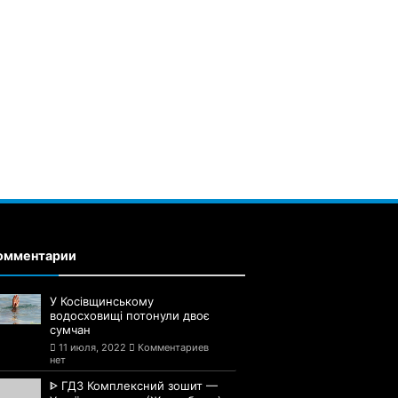
омментарии
У Косівщинському
водосховищі потонули двоє
сумчан
11 июля, 2022
Комментариев
нет
ᐈ ГДЗ Комплексний зошит —