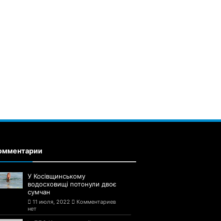
омментарии
У Косівщинському
водосховищі потонули двоє
сумчан
11 июля, 2022
Комментариев
нет