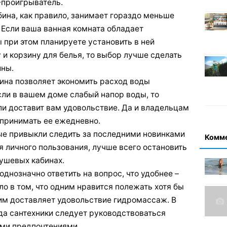
-проигрыватель.
бина, как правило, занимает гораздо меньше
 Если ваша ванная комната обладает
 при этом планируете установить в ней
и корзину для белья, то выбор лучше сделать
ины.
на позволяет экономить расход воды
сли в вашем доме слабый напор воды, то
ли доставит вам удовольствие. Да и владельцам
 принимать ее ежедневно.
ые привыкли следить за последними новинками
Комм
я личного пользования, лучше всего остановить
ушевых кабинах.
 однозначно ответить на вопрос, что удобнее –
ло в том, что одним нравится полежать хотя бы
гим доставляет удовольствие гидромассаж. В
да сантехники следует руководствоваться
ми предпочтениями.