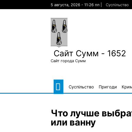
Skip
5 августа, 2026 - 11:26 пп
Суспільство
to
content
Сайт Сумм - 1652
Сайт города Сумм
Суспільство
Пригоди
Крим
Что лучше выбра
или ванну