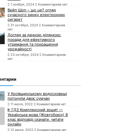
1 ноября, 2024
Комментариев нет
Вейп Шоп – що це? огляд
сучасного ринку електронних
сигарет
31 октября, 2024
Комментариев
нет
Догляд за дачною ділянкою:
поради для ефективного
утримання та покращення
урожайності
23 октября, 2024
Комментариев
нет
ентарии
У Косівщинському водосховищі
потонули двоє сумчан
11 июля, 2022
Комментариев нет
ᐈ ГДЗ Комплексний зошит —
Українська мова (Жовтобрюх) 8
клас відповіді скачати, читати
онлайн
12 июля, 2022
Комментариев нет