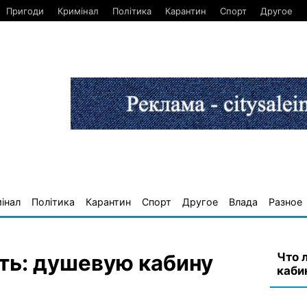
Пригоди
Кримінал
Політика
Карантин
Спорт
Другое
інал
Політика
Карантин
Спорт
Другое
Влада
Разное
Что 
ть: душевую кабину
каби