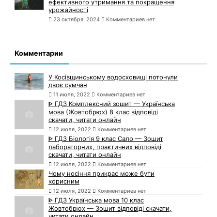
ефективного утримання та покращення
урожайності
23 октября, 2024
Комментариев нет
Комментарии
У Косівщинському водосховищі потонули
двоє сумчан
11 июля, 2022
Комментариев нет
ᐈ ГДЗ Комплексний зошит — Українська
мова (Жовтобрюх) 8 клас відповіді
скачати, читати онлайн
12 июля, 2022
Комментариев нет
ᐈ ГДЗ Біологія 9 клас Сало — Зошит
лабораторних, практичних відповіді
скачати, читати онлайн
12 июля, 2022
Комментариев нет
Чому носіння прикрас може бути
корисним
12 июля, 2022
Комментариев нет
ᐈ ГДЗ Українська мова 10 клас
Жовтобрюх — Зошит відповіді скачати,
читати онлайн