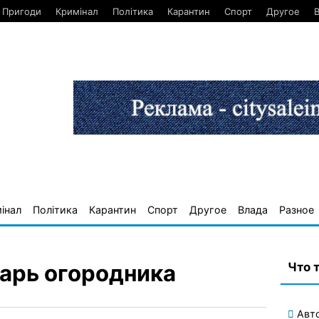
Пригоди
Кримінал
Політика
Карантин
Спорт
Другое
інал
Політика
Карантин
Спорт
Другое
Влада
Разное
Что 
дарь огородника
Авт