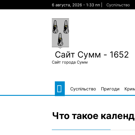
Skip
6 августа, 2026 - 1:33 пп
Суспільство
to
content
Сайт Сумм - 1652
Сайт города Сумм
Суспільство
Пригоди
Крим
Что такое кален