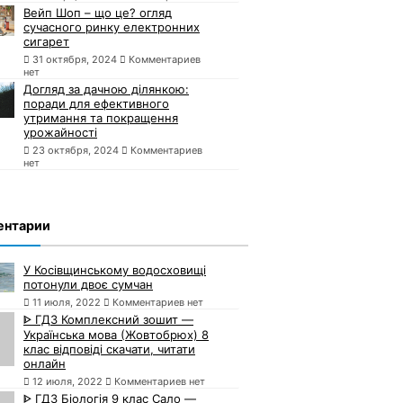
Вейп Шоп – що це? огляд
сучасного ринку електронних
сигарет
31 октября, 2024
Комментариев
нет
Догляд за дачною ділянкою:
поради для ефективного
утримання та покращення
урожайності
23 октября, 2024
Комментариев
нет
ентарии
У Косівщинському водосховищі
потонули двоє сумчан
11 июля, 2022
Комментариев нет
ᐈ ГДЗ Комплексний зошит —
Українська мова (Жовтобрюх) 8
клас відповіді скачати, читати
онлайн
12 июля, 2022
Комментариев нет
ᐈ ГДЗ Біологія 9 клас Сало —