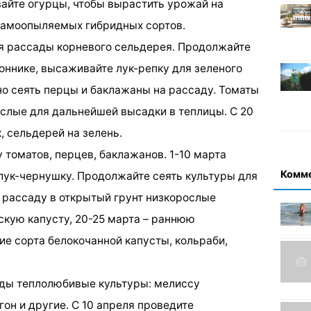
айте огурцы, чтобы вырастить урожай на
самоопыляемых гибридных сортов.
для рассады корневого сельдерея. Продолжайте
оннике, высаживайте лук-репку для зеленого
но сеять перцы и баклажаны на рассаду. Томаты
слые для дальнейшей высадки в теплицы. С 20
, сельдерей на зелень.
 томатов, перцев, баклажанов. 1-10 марта
Комм
 лук-чернушку. Продолжайте сеять культуры для
а рассаду в открытый грунт низкорослые
скую капусту, 20-25 марта – раннюю
ие сорта белокочанной капусты, кольраби,
сады теплолюбивые культуры: мелиссу
гон и другие. С 10 апреля проведите