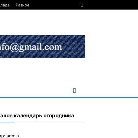
Влада
Разное
такое календарь огородника
ор:
admin