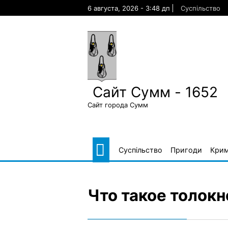
Skip
6 августа, 2026 - 3:48 дп
Суспільство
to
content
Сайт Сумм - 1652
Сайт города Сумм
Суспільство
Пригоди
Крим
Что такое толокн