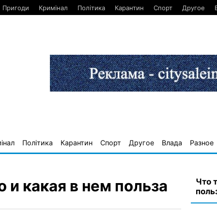
Пригоди
Кримінал
Політика
Карантин
Спорт
Другое
інал
Політика
Карантин
Спорт
Другое
Влада
Разное
Что 
о и какая в нем польза
поль