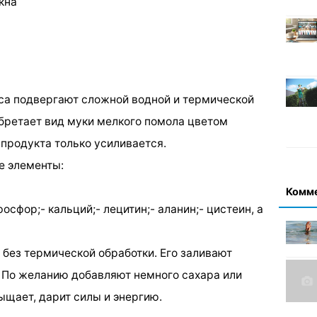
кна
вса подвергают сложной водной и термической
обретает вид муки мелкого помола цветом
 продукта только усиливается.
е элементы:
Комм
осфор;- кальций;- лецитин;- аланин;- цистеин, а
 без термической обработки. Его заливают
 По желанию добавляют немного сахара или
ыщает, дарит силы и энергию.