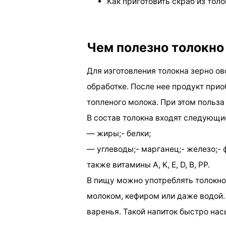
Как приготовить скраб из толо
Чем полезно толокно
Для изготовления толокна зерно о
обработке. После нее продукт при
топленого молока. При этом польза
В состав толокна входят следующи
— жиры;- белки;
— углеводы;- марганец;- железо;- ф
также витамины A, K, E, D, B, PP.
В пищу можно употреблять толокно
молоком, кефиром или даже водой.
варенья. Такой напиток быстро нас