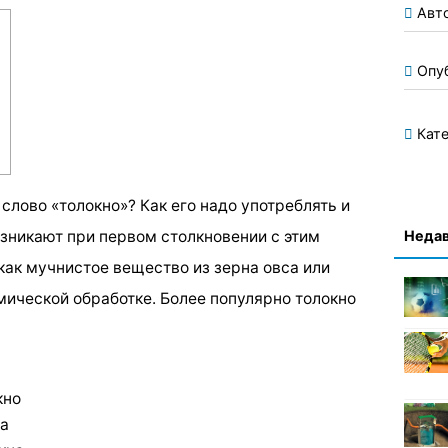
Авт
Опу
Кате
слово «толокно»? Как его надо употреблять и
Недав
озникают при первом столкновении с этим
 как мучнистое вещество из зерна овса или
мической обработке. Более популярно толокно
кно
на