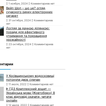
1 ноября, 2024
Комментариев нет
Вейп Шоп – що це? огляд
сучасного ринку електронних
сигарет
31 октября, 2024
Комментариев
нет
Догляд за дачною ділянкою:
поради для ефективного
утримання та покращення
урожайності
23 октября, 2024
Комментариев
нет
ентарии
У Косівщинському водосховищі
потонули двоє сумчан
11 июля, 2022
Комментариев нет
ᐈ ГДЗ Комплексний зошит —
Українська мова (Жовтобрюх) 8
клас відповіді скачати, читати
онлайн
12 июля, 2022
Комментариев нет