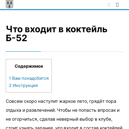
Skip
to
content
Что входит в коктейль
Б-52
Содержимое
1
Вам понадобится
2
Инструкция
Совсем скоро наступит жаркое лето, грядёт пора
отдыха и развлечений. Чтобы не попасть впросак и
не огорчиться, сделав неверный выбор в клубе,
стоит узнать заранее, что входит в состав коктейлей