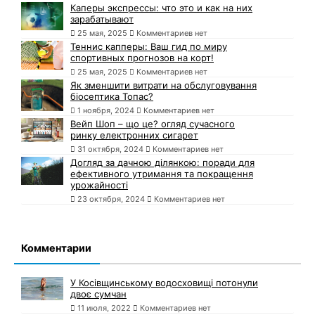
Каперы экспрессы: что это и как на них
зарабатывают
25 мая, 2025
Комментариев нет
Теннис капперы: Ваш гид по миру
спортивных прогнозов на корт!
25 мая, 2025
Комментариев нет
Як зменшити витрати на обслуговування
біосептика Топас?
1 ноября, 2024
Комментариев нет
Вейп Шоп – що це? огляд сучасного
ринку електронних сигарет
31 октября, 2024
Комментариев нет
Догляд за дачною ділянкою: поради для
ефективного утримання та покращення
урожайності
23 октября, 2024
Комментариев нет
Комментарии
У Косівщинському водосховищі потонули
двоє сумчан
11 июля, 2022
Комментариев нет