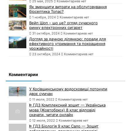
25 мая, 2025
Комментариев нет
Як зменшити витрати на обслуговування
біосептика Топас?
1 ноября, 2024
Комментариев нет
Вейп Шоп – що це? огляд сучасного
ринку електронних сигарет
31 октября, 2024
Комментариев нет
Догляд за дачною ділянкою: поради для
ефективного утримання та покращення
урожайності
23 октября, 2024
Комментариев нет
Комментарии
У Косівщинському водосховищі потонули
двоє сумчан
11 июля, 2022
Комментариев нет
ᐈ ГДЗ Комплексний зошит — Українська
мова (Жовтобрюх) 8 клас відповіді
скачати, читати онлайн
12 июля, 2022
Комментариев нет
ᐈ ГДЗ Біологія 9 клас Сало — Зошит
лабораторних, практичних відповіді