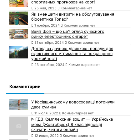
спортивных прогнозов на корт!
25 мая, 2025
Комментариев нет
Як зменшити витрати на обслуговування
біосептика Топас?
1 ноября, 2024
Комментариев нет
Вейп Шоп – що це? огляд сучасного
ринку електронних сигарет
31 октября, 2024
Комментариев нет
Догляд за дачною ділянкою: поради для
ефективного утримання та покращення
урожайності
23 октября, 2024
Комментариев нет
Комментарии
У Косівщинському водосховищі потонули
двоє сумчан
11 июля, 2022
Комментариев нет
ᐈ ГДЗ Комплексний зошит — Українська
мова (Жовтобрюх) 8 клас відповіді
скачати, читати онлайн
12 июля, 2022
Комментариев нет