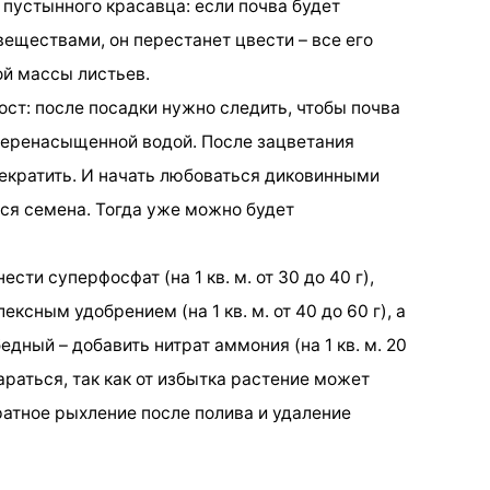
 пустынного красавца: если почва будет
ществами, он перестанет цвести – все его
й массы листьев.
ст: после посадки нужно следить, чтобы почва
 перенасыщенной водой. После зацветания
екратить. И начать любоваться диковинными
тся семена. Тогда уже можно будет
сти суперфосфат (на 1 кв. м. от 30 до 40 г),
сным удобрением (на 1 кв. м. от 40 до 60 г), а
дный – добавить нитрат аммония (на 1 кв. м. 20
араться, так как от избытка растение может
ратное рыхление после полива и удаление