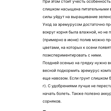
При этом стоит учесть особенность
слишком насыщена питательными ве
силы уйдут на выращивание зелено
Уход за эремурусом достаточно про
вокруг корня была влажной, но не
(примерно в июне) полив можно пр
цветами, на которых к осени появя
поэкспериментировать с ними.
Поздней осенью на грядку нужно вне
весной подкормить эремурус комплек
еще навозом. Если грунт слишком бе
г). С удобрениями лучше не перест
начать болеть. Также полезно акку
сорняков.