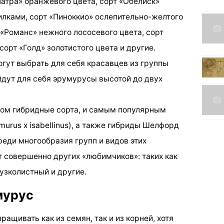
патра» оранжевого цвета, сорт «Обелиск»
лками, сорт «Пиноккио» ослепительно-желтого
 «Романс» нежного лососевого цвета, сорт
сорт «Голд» золотистого цвета и другие.
гут выбрать для себя красавцев из группы
найдут для себя эрумурусы высотой до двух
ном гибридные сорта, и самым популярным
urus x isabellinus), а также гибриды Шелфорд
среди многообразия групп и видов этих
т совершенно других «любимчиков»: таких как
узколистный и другие.
мурус
ащивать как из семян, так и из корней, хотя