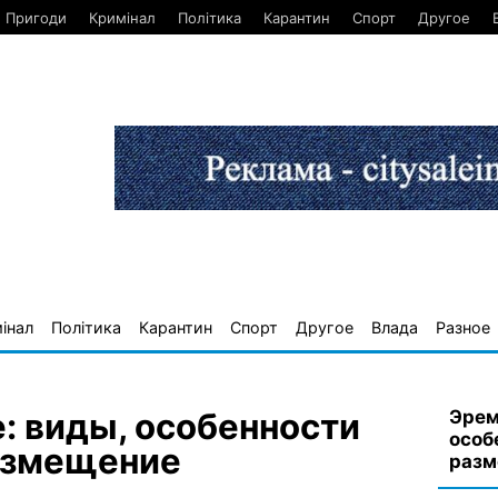
Пригоди
Кримінал
Політика
Карантин
Спорт
Другое
інал
Політика
Карантин
Спорт
Другое
Влада
Разное
Эрем
: виды, особенности
особ
азмещение
разм