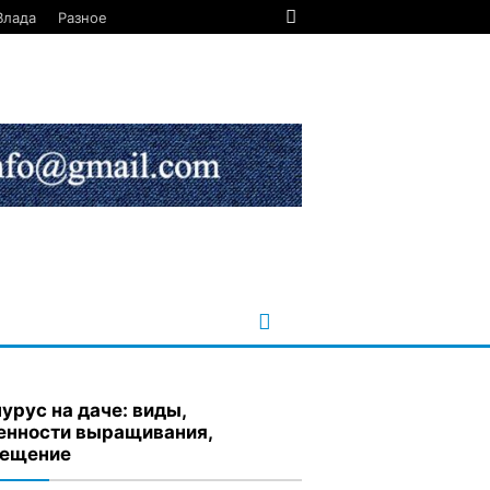
Влада
Разное
урус на даче: виды,
енности выращивания,
ещение