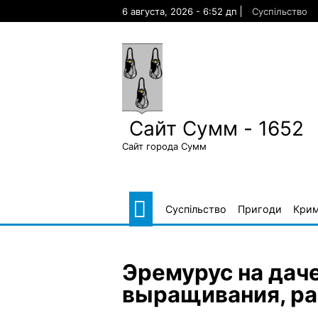
Skip
6 августа, 2026 - 6:52 дп
Суспільство
to
content
Сайт Сумм - 1652
Сайт города Сумм
Суспільство
Пригоди
Крим
Эремурус на даче
выращивания, р