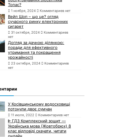
Топас?
1 ноября, 2024
Комментариев нет
Вейп Шоп – що це? огляд
сучасного ринку електронних
сигарет
31 октября, 2024
Комментариев
нет
Догляд за дачною ділянкою:
поради для ефективного
утримання та покращення
урожайності
23 октября, 2024
Комментариев
нет
ентарии
У Косівщинському водосховищі
потонули двоє сумчан
11 июля, 2022
Комментариев нет
ᐈ ГДЗ Комплексний зошит —
Українська мова (Жовтобрюх) 8
клас відповіді скачати, читати
онлайн