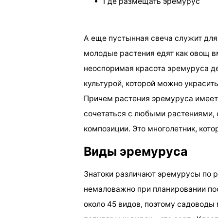
Где размещать эремурус
А еще пустынная свеча служит для 
молодые растения едят как овощ в
неоспоримая красота эремуруса де
культурой, которой можно украсить
Причем растения эремуруса имеет 
сочетаться с любыми растениями,
композиции. Это многолетник, кот
Виды эремуруса
Знатоки различают эремурусы по ра
немаловажно при планировании пос
около 45 видов, поэтому садоводы 