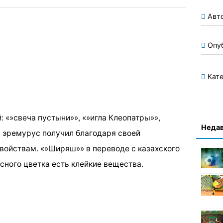
Авт
Опу
Кате
: «»свеча пустыни»», «»игла Клеопатры»»,
Недав
 эремурус получил благодаря своей
свойствам. «»Ширяш»» в переводе с казахского
асного цветка есть клейкие вещества.