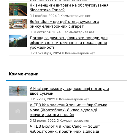
Як зменшити витрати на обслуговування
біосептика Топас?
1 ноября, 2024
Комментариев нет
Вейп Шоп – що це? огляд сучасного
ринку електронних сигарет
31 октября, 2024
Комментариев нет
Догляд за дачною ділянкою: поради для
ефективного утримання та покращення
урожайності
23 октября, 2024
Комментариев нет
Комментарии
У Косівщинському водосховищі потонули
двоє сумчан
11 июля, 2022
Комментариев нет
ᐈ ГДЗ Комплексний зошит — Українська
мова (Жовтобрюх) 8 клас відповіді
скачати, читати онлайн
12 июля, 2022
Комментариев нет
ᐈ ГДЗ Біологія 9 клас Сало — Зошит
лабораторних, практичних відповіді