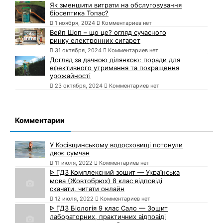
Як зменшити витрати на обслуговування
біосептика Топас?
1 ноября, 2024
Комментариев нет
Вейп Шоп – що це? огляд сучасного
ринку електронних сигарет
31 октября, 2024
Комментариев нет
Догляд за дачною ділянкою: поради для
ефективного утримання та покращення
урожайності
23 октября, 2024
Комментариев нет
Комментарии
У Косівщинському водосховищі потонули
двоє сумчан
11 июля, 2022
Комментариев нет
ᐈ ГДЗ Комплексний зошит — Українська
мова (Жовтобрюх) 8 клас відповіді
скачати, читати онлайн
12 июля, 2022
Комментариев нет
ᐈ ГДЗ Біологія 9 клас Сало — Зошит
лабораторних, практичних відповіді