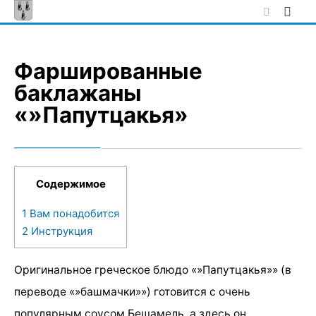
Skip
to
content
Фаршированные
баклажаны
«»Папутцакья»
Содержимое
1
Вам понадобится
2
Инструкция
Оригинальное греческое блюдо «»Папутцакья»» (в
переводе «»башмачки»») готовится с очень
популярным соусом Бешамель, а здесь он