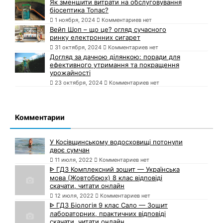
Як зменшити витрати на обслуговування
біосептика Топас?
1 ноября, 2024
Комментариев нет
Вейп Шоп – що це? огляд сучасного
ринку електронних сигарет
31 октября, 2024
Комментариев нет
Догляд за дачною ділянкою: поради для
ефективного утримання та покращення
урожайності
23 октября, 2024
Комментариев нет
Комментарии
У Косівщинському водосховищі потонули
двоє сумчан
11 июля, 2022
Комментариев нет
ᐈ ГДЗ Комплексний зошит — Українська
мова (Жовтобрюх) 8 клас відповіді
скачати, читати онлайн
12 июля, 2022
Комментариев нет
ᐈ ГДЗ Біологія 9 клас Сало — Зошит
лабораторних, практичних відповіді
скачати, читати онлайн