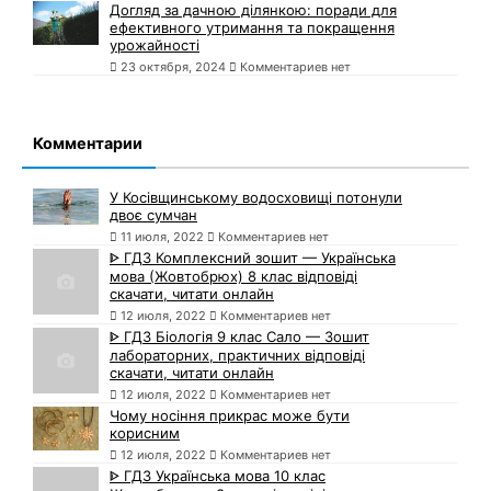
Догляд за дачною ділянкою: поради для
ефективного утримання та покращення
урожайності
23 октября, 2024
Комментариев нет
Комментарии
У Косівщинському водосховищі потонули
двоє сумчан
11 июля, 2022
Комментариев нет
ᐈ ГДЗ Комплексний зошит — Українська
мова (Жовтобрюх) 8 клас відповіді
скачати, читати онлайн
12 июля, 2022
Комментариев нет
ᐈ ГДЗ Біологія 9 клас Сало — Зошит
лабораторних, практичних відповіді
скачати, читати онлайн
12 июля, 2022
Комментариев нет
Чому носіння прикрас може бути
корисним
12 июля, 2022
Комментариев нет
ᐈ ГДЗ Українська мова 10 клас