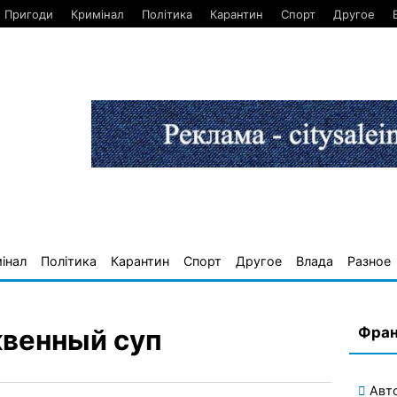
Пригоди
Кримінал
Політика
Карантин
Спорт
Другое
інал
Політика
Карантин
Спорт
Другое
Влада
Разное
Фран
венный суп
Авт