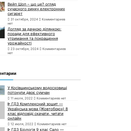
Вейп Шоп – що це? огляд
сучасного ринку електронних
сигарет
31 октября, 2024
Комментариев
нет
Догляд за дачною ділянкою:
поради для ефективного
утримання та покращення
урожайності
23 октября, 2024
Комментариев
нет
ентарии
У Косівщинському водосховищі
потонули двоє сумчан
11 июля, 2022
Комментариев нет
ᐈ ГДЗ Комплексний зошит —
Українська мова (Жовтобрюх) 8
клас відповіді скачати, читати
онлайн
12 июля, 2022
Комментариев нет
ᐈ ГДЗ Біологія 9 клас Сало —