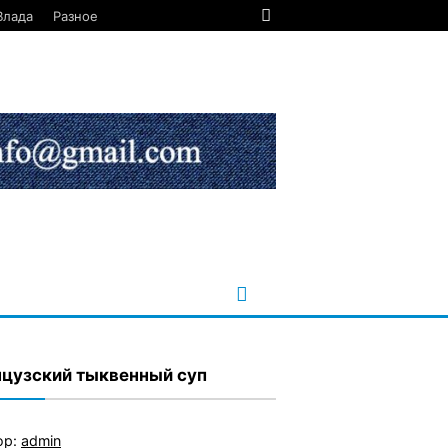
Влада
Разное
цузский тыквенный суп
ор:
admin