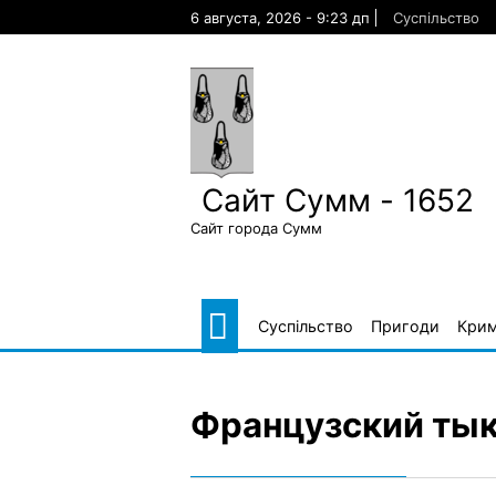
Skip
6 августа, 2026 - 9:23 дп
Суспільство
to
content
Сайт Сумм - 1652
Сайт города Сумм
Суспільство
Пригоди
Крим
Французский тык