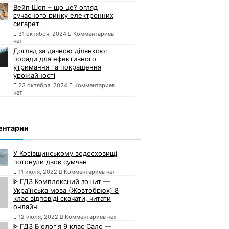
Вейп Шоп – що це? огляд
сучасного ринку електронних
сигарет
31 октября, 2024
Комментариев
нет
Догляд за дачною ділянкою:
поради для ефективного
утримання та покращення
урожайності
23 октября, 2024
Комментариев
нет
ентарии
У Косівщинському водосховищі
потонули двоє сумчан
11 июля, 2022
Комментариев нет
ᐈ ГДЗ Комплексний зошит —
Українська мова (Жовтобрюх) 8
клас відповіді скачати, читати
онлайн
12 июля, 2022
Комментариев нет
ᐈ ГДЗ Біологія 9 клас Сало —