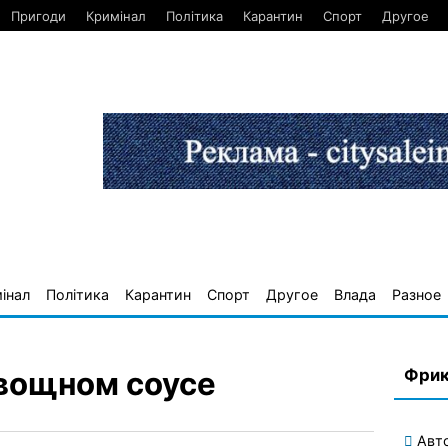
Пригоди
Кримінал
Політика
Карантин
Спорт
Другое
інал
Політика
Карантин
Спорт
Другое
Влада
Разное
Фрик
вощном соусе
Авт