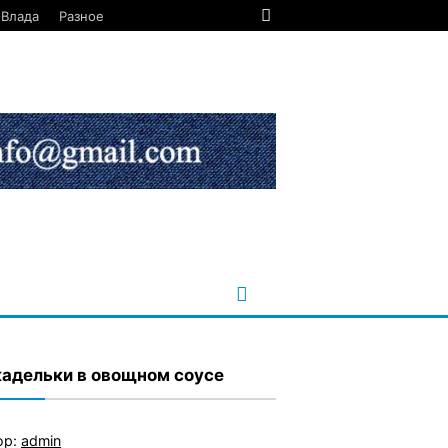
Влада
Разное
адельки в овощном соусе
ор:
admin