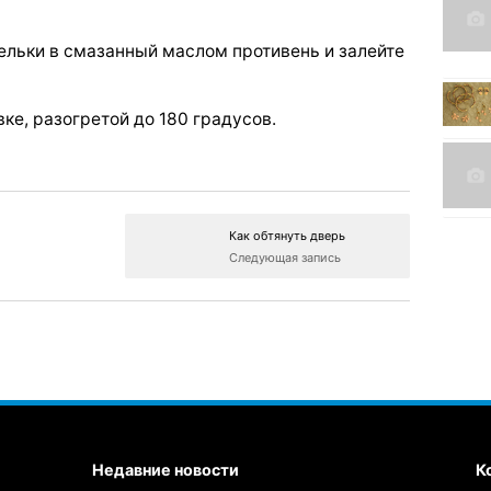
льки в смазанный маслом противень и залейте
вке, разогретой до 180 градусов.
Как обтянуть дверь
Следующая запись
Недавние новости
К