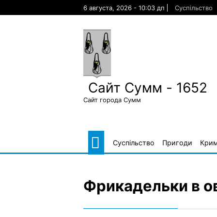
Skip
6 августа, 2026 - 10:03 дп
Суспільство
to
content
Сайт Сумм - 1652
Сайт города Сумм
Суспільство
Пригоди
Крим
Фрикадельки в о