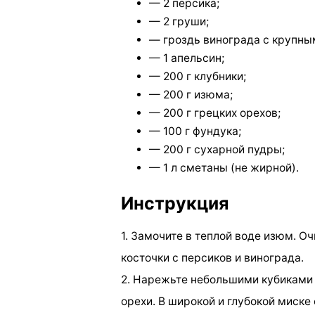
— 2 персика;
— 2 груши;
— гроздь винограда с крупным
— 1 апельсин;
— 200 г клубники;
— 200 г изюма;
— 200 г грецких орехов;
— 100 г фундука;
— 200 г сухарной пудры;
— 1 л сметаны (не жирной).
Инструкция
1. Замочите в теплой воде изюм. О
косточки с персиков и винограда.
2. Нарежьте небольшими кубиками 
орехи. В широкой и глубокой миск