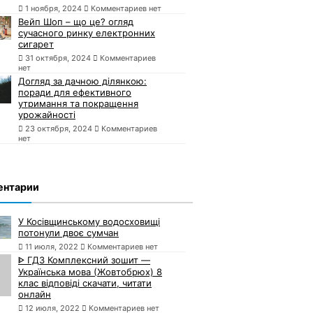
1 ноября, 2024
Комментариев нет
Вейп Шоп – що це? огляд
сучасного ринку електронних
сигарет
31 октября, 2024
Комментариев
нет
Догляд за дачною ділянкою:
поради для ефективного
утримання та покращення
урожайності
23 октября, 2024
Комментариев
нет
ентарии
У Косівщинському водосховищі
потонули двоє сумчан
11 июля, 2022
Комментариев нет
ᐈ ГДЗ Комплексний зошит —
Українська мова (Жовтобрюх) 8
клас відповіді скачати, читати
онлайн
12 июля, 2022
Комментариев нет