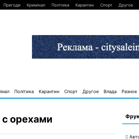
Пригоди
Кримінал
Політика
Карантин
Спорт
Другое
інал
Політика
Карантин
Спорт
Другое
Влада
Разное
Фрук
 с орехами
Авт