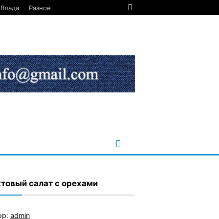
Влада
Разное
товый салат с орехами
ор:
admin