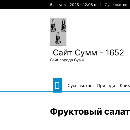
Skip
6 августа, 2026 - 12:06 пп
Суспільство
to
content
Сайт Сумм - 1652
Сайт города Сумм
Суспільство
Пригоди
Крим
Фруктовый салат