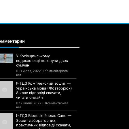
омментарии
У Косівщинському
водосховищі потонули двоє
сумчан
11 июля, 2022
Комментариев
нет
ᐈ ГДЗ Комплексний зошит —
Українська мова (Жовтобрюх)
8 клас відповіді скачати,
читати онлайн
12 июля, 2022
Комментариев
нет
ᐈ ГДЗ Біологія 9 клас Сало —
Зошит лабораторних,
практичних відповіді скачати,