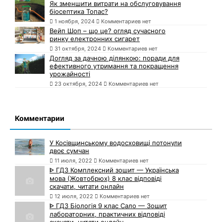
Як зменшити витрати на обслуговування
біосептика Топас?
1 ноября, 2024
Комментариев нет
Вейп Шоп – що це? огляд сучасного
ринку електронних сигарет
31 октября, 2024
Комментариев нет
Догляд за дачною ділянкою: поради для
ефективного утримання та покращення
урожайності
23 октября, 2024
Комментариев нет
Комментарии
У Косівщинському водосховищі потонули
двоє сумчан
11 июля, 2022
Комментариев нет
ᐈ ГДЗ Комплексний зошит — Українська
мова (Жовтобрюх) 8 клас відповіді
скачати, читати онлайн
12 июля, 2022
Комментариев нет
ᐈ ГДЗ Біологія 9 клас Сало — Зошит
лабораторних, практичних відповіді
скачати, читати онлайн